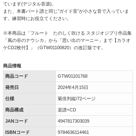
ています(デジタル音源)。
また、本書パート譜と同じ"ガイド音"が小さな音で入っていま
す。練習時にお役立てください。
※本商品は「フルート たのしく吹ける スタジオジブリ作品集
「風の谷のナウシカ」から「思い出のマーニー」まで【カラオ
ケCD2枚付】」（GTW01100820）の改訂版です。
商品情報
商品コード
GTW01101768
発売日
2024年4月15日
仕様
菊倍判縦/72ページ
商品構成
楽譜+CD
JANコード
4947817303039
ISBNコード
9784636114461