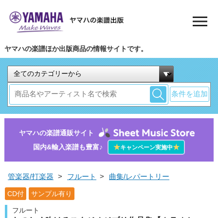
ヤマハの楽譜ほか出版商品の情報サイトです。
条件を追加
ヤマハの楽譜通販サイト
国内&輸入楽譜も豊富♪
★
★
キャンペーン実施中
管楽器/打楽器
>
フルート
>
曲集/レパートリー
CD付
サンプル有り
フルート