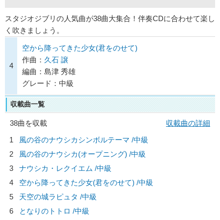
スタジオジブリの人気曲が38曲大集合！伴奏CDに合わせて楽し
く吹きましょう。
空から降ってきた少女(君をのせて)
作曲：
久石 譲
4
編曲：島津 秀雄
グレード：中級
収載曲一覧
38曲を収載
収載曲の詳細
1
風の谷のナウシカシンボルテーマ /中級
2
風の谷のナウシカ(オープニング) /中級
3
ナウシカ・レクイエム /中級
4
空から降ってきた少女(君をのせて) /中級
5
天空の城ラピュタ /中級
6
となりのトトロ /中級