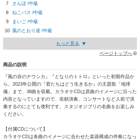
7
さんぽ /中級
8
ねこバス /中級
9
まいご /中級
10
風のとおり道 /中級
もっと見る
ページトップへ
商品の説明
『風の谷のナウシカ』『となりのトトロ』といった初期作品か
ら、2023年公開の『君たちはどう生きるか』の主題歌「地球
儀」まで、38曲を収載。カラオケCDは原曲のイメージに沿った
内容となっていますので、依頼演奏、コンサートなど人前で演
奏するのにとても便利です。スタジオジブリの名曲をお楽しみ
ください。
【付属CDについて】
カラオケCDは各曲のイメージに合わせた楽器構成の伴奏になっ