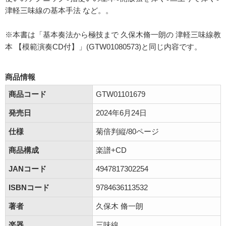
津軽三味線の基本手法 など。。
※本書は「基本奏法から極技まで 久保木脩一朗の 津軽三味線教
本 【模範演奏CD付】」(GTW01080573)と同じ内容です。
商品情報
商品コード
GTW01101679
発売日
2024年6月24日
仕様
菊倍判縦/80ページ
商品構成
楽譜+CD
JANコード
4947817302254
ISBNコード
9784636113532
著者
久保木 脩一朗
楽器
三味線