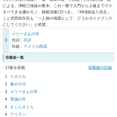
による、津軽三味線の教本。これ一冊で入門から上級までマス
ターできる優れモノ。模範演奏CDつき。「3年B組金八先生」
こと武田鉄矢氏も「一人旅の海図として、どうかガイドブック
にしてください」と絶賛。
メリーさんの羊
3
作詞：
不詳
作曲：
アメリカ民謡
収載曲一覧
17曲を収載
収載曲の詳細
1
トロイカ
2
春の小川
3
メリーさんの羊
4
荒城の月
5
さくらさくら
6
アリラン