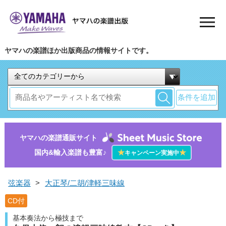
ヤマハの楽譜ほか出版商品の情報サイトです。
条件を追加
ヤマハの楽譜通販サイト
国内&輸入楽譜も豊富♪
★
★
キャンペーン実施中
弦楽器
>
大正琴/二胡/津軽三味線
CD付
基本奏法から極技まで