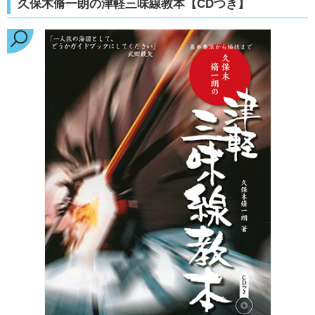
久保木脩一朗の津軽三味線教本【CDつき】