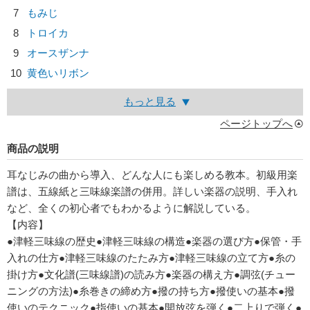
7
もみじ
8
トロイカ
9
オースザンナ
10
黄色いリボン
もっと見る
ページトップへ
商品の説明
耳なじみの曲から導入、どんな人にも楽しめる教本。初級用楽
譜は、五線紙と三味線楽譜の併用。詳しい楽器の説明、手入れ
など、全くの初心者でもわかるように解説している。
【内容】
●津軽三味線の歴史●津軽三味線の構造●楽器の選び方●保管・手
入れの仕方●津軽三味線のたたみ方●津軽三味線の立て方●糸の
掛け方●文化譜(三味線譜)の読み方●楽器の構え方●調弦(チュー
ニングの方法)●糸巻きの締め方●撥の持ち方●撥使いの基本●撥
使いのテクニック●指使いの基本●開放弦を弾く●二上りで弾く●