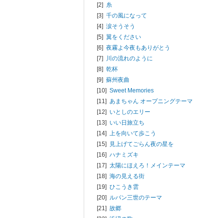
[2]
糸
[3]
千の風になって
[4]
涙そうそう
[5]
翼をください
[6]
夜霧よ今夜もありがとう
[7]
川の流れのように
[8]
乾杯
[9]
蘇州夜曲
[10]
Sweet Memories
[11]
あまちゃん オープニングテーマ
[12]
いとしのエリー
[13]
いい日旅立ち
[14]
上を向いて歩こう
[15]
見上げてごらん夜の星を
[16]
ハナミズキ
[17]
太陽にほえろ！メインテーマ
[18]
海の見える街
[19]
ひこうき雲
[20]
ルパン三世のテーマ
[21]
故郷