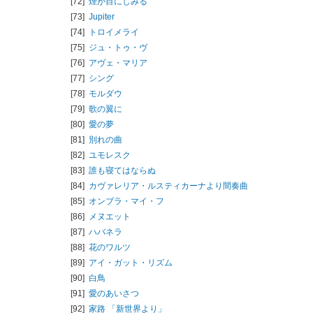
[72]
煙が目にしみる
[73]
Jupiter
[74]
トロイメライ
[75]
ジュ・トゥ・ヴ
[76]
アヴェ・マリア
[77]
シング
[78]
モルダウ
[79]
歌の翼に
[80]
愛の夢
[81]
別れの曲
[82]
ユモレスク
[83]
誰も寝てはならぬ
[84]
カヴァレリア・ルスティカーナより間奏曲
[85]
オンブラ・マイ・フ
[86]
メヌエット
[87]
ハバネラ
[88]
花のワルツ
[89]
アイ・ガット・リズム
[90]
白鳥
[91]
愛のあいさつ
[92]
家路 「新世界より」