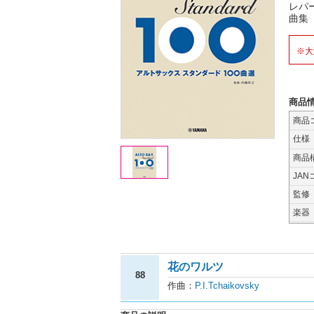
レパ
曲集
※大
商品
商品
仕様
商品
JAN
監修
楽器
花のワルツ
88
作曲：
P.I.Tchaikovsky