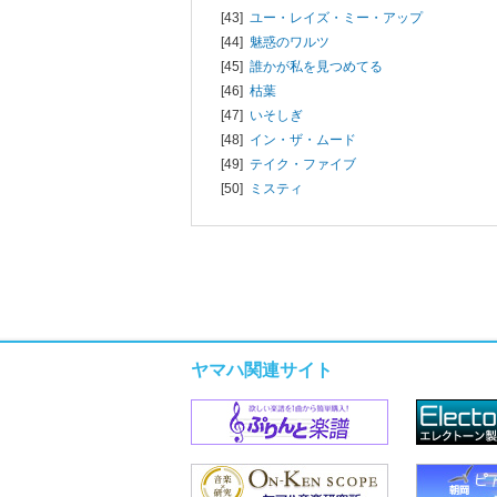
[43]
ユー・レイズ・ミー・アップ
[44]
魅惑のワルツ
[45]
誰かが私を見つめてる
[46]
枯葉
[47]
いそしぎ
[48]
イン・ザ・ムード
[49]
テイク・ファイブ
[50]
ミスティ
ヤマハ関連サイト