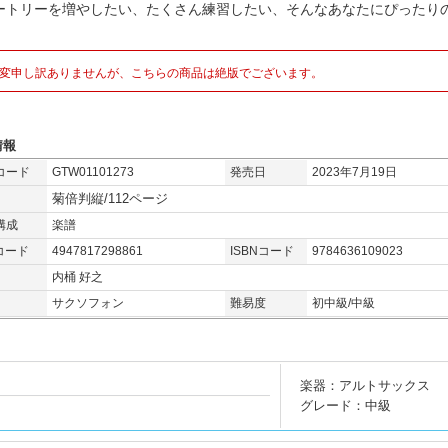
ートリーを増やしたい、たくさん練習したい、そんなあなたにぴったりの
変申し訳ありませんが、こちらの商品は絶版でございます。
情報
コード
GTW01101273
発売日
2023年7月19日
菊倍判縦/112ページ
構成
楽譜
コード
4947817298861
ISBNコード
9784636109023
内桶 好之
サクソフォン
難易度
初中級/中級
楽器：アルトサックス
グレード：中級