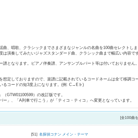
謡曲、唱歌、クラシックまでさまざまなジャンルの名曲を100曲セレクトしま
度は演奏してみたいジャズスタンダード曲、クラシック曲まで幅広い内容で
ー譜となります。ピアノ伴奏譜、アンサンブルパート等は付いておりません
を想定しておりますので、楽譜に記載されているコードネームは全て移調コ
コードの短3度上になります。(例: C→E♭)
（GTW01100599）の改訂版です。
バー」、「A列車で行こう」が「ティコ・ティコ」へ変更となっています。
[全100曲
[51]
名探偵コナン メイン・テーマ