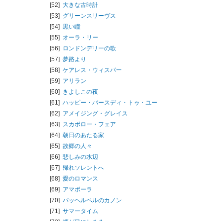
[52]
大きな古時計
[53]
グリーンスリーヴス
[54]
黒い瞳
[55]
オーラ・リー
[56]
ロンドンデリーの歌
[57]
夢路より
[58]
ケアレス・ウィスパー
[59]
アリラン
[60]
きよしこの夜
[61]
ハッピー・バースディ・トゥ・ユー
[62]
アメイジング・グレイス
[63]
スカボロー・フェア
[64]
朝日のあたる家
[65]
故郷の人々
[66]
悲しみの水辺
[67]
帰れソレントへ
[68]
愛のロマンス
[69]
アマポーラ
[70]
パッヘルベルのカノン
[71]
サマータイム