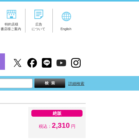
特約店様
広告
書店様ご案内
について
English
詳細検索
絶版
2,310
税込：
円