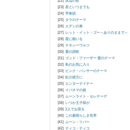
[22]
浜辺の歌
[23]
君といつまでも
[24]
早春賦
[25]
タラのテーマ
[26]
エデンの東
[27]
レット・イット・ゴー～ありのままで～
[28]
星に願いを
[29]
テネシーワルツ
[30]
愛の讃歌
[31]
ゴッド・ファーザー 愛のテーマ
[32]
私のお気に入り
[33]
ピンク・パンサーのテーマ
[34]
虹の彼方に
[35]
エンターテイナー
[36]
イパネマの娘
[37]
ムーンライト・セレナーデ
[38]
いつか王子様が
[39]
2人でお茶を
[40]
この素晴らしき世界
[41]
ムーン・リバー
[42]
ティコ・ティコ