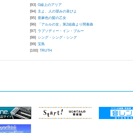
[93]
G線上のアリア
[94]
主よ、人の望みの喜びよ
[95]
亜麻色の髪の乙女
[96]
「アルルの女」第2組曲より間奏曲
[97]
ラプソディー・イン・ブルー
[98]
シング・シング・シング
[99]
宝島
[100]
TRUTH