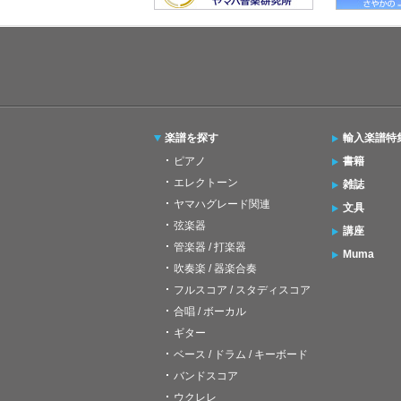
楽譜を探す
輸入楽譜特
ピアノ
書籍
エレクトーン
雑誌
ヤマハグレード関連
文具
弦楽器
講座
管楽器 / 打楽器
Muma
吹奏楽 / 器楽合奏
フルスコア / スタディスコア
合唱 / ボーカル
ギター
ベース / ドラム / キーボード
バンドスコア
ウクレレ