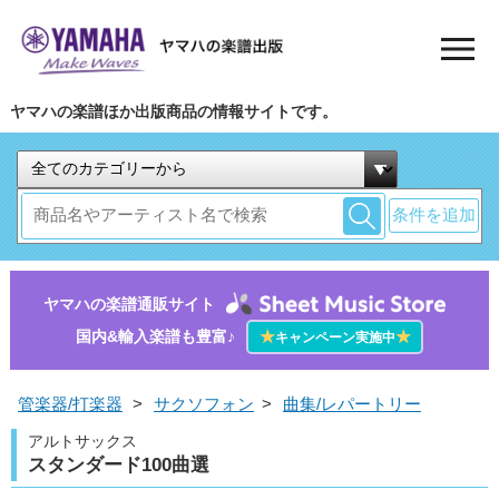
ヤマハの楽譜ほか出版商品の情報サイトです。
条件を追加
ヤマハの楽譜通販サイト
国内&輸入楽譜も豊富♪
★
★
キャンペーン実施中
管楽器/打楽器
>
サクソフォン
>
曲集/レパートリー
アルトサックス
スタンダード100曲選