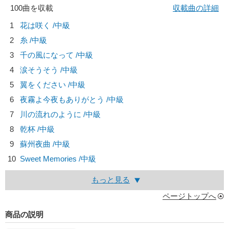
100曲を収載
収載曲の詳細
1
花は咲く /中級
2
糸 /中級
3
千の風になって /中級
4
涙そうそう /中級
5
翼をください /中級
6
夜霧よ今夜もありがとう /中級
7
川の流れのように /中級
8
乾杯 /中級
9
蘇州夜曲 /中級
10
Sweet Memories /中級
もっと見る
ページトップへ
商品の説明