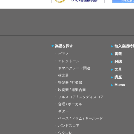
楽譜を探す
輸入楽譜特
ピアノ
書籍
エレクトーン
雑誌
ヤマハグレード関連
文具
弦楽器
講座
管楽器 / 打楽器
Muma
吹奏楽 / 器楽合奏
フルスコア / スタディスコア
合唱 / ボーカル
ギター
ベース / ドラム / キーボード
バンドスコア
ウクレレ