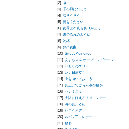
[2]
糸
[3]
千の風になって
[4]
涙そうそう
[5]
翼をください
[6]
夜霧よ今夜もありがとう
[7]
川の流れのように
[8]
乾杯
[9]
蘇州夜曲
[10]
Sweet Memories
[11]
あまちゃん オープニングテーマ
[12]
いとしのエリー
[13]
いい日旅立ち
[14]
上を向いて歩こう
[15]
見上げてごらん夜の星を
[16]
ハナミズキ
[17]
太陽にほえろ！メインテーマ
[18]
海の見える街
[19]
ひこうき雲
[20]
ルパン三世のテーマ
[21]
故郷