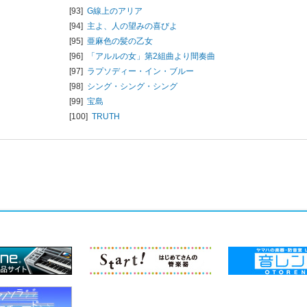
[93]
G線上のアリア
[94]
主よ、人の望みの喜びよ
[95]
亜麻色の髪の乙女
[96]
「アルルの女」第2組曲より間奏曲
[97]
ラプソディー・イン・ブルー
[98]
シング・シング・シング
[99]
宝島
[100]
TRUTH