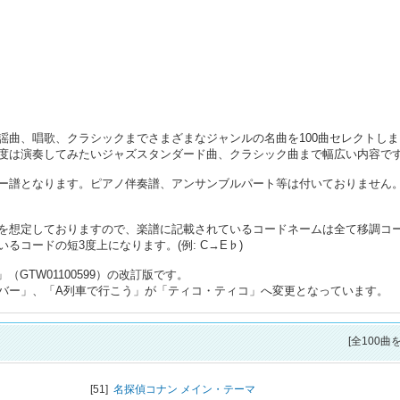
謡曲、唱歌、クラシックまでさまざまなジャンルの名曲を100曲セレクトしま
度は演奏してみたいジャズスタンダード曲、クラシック曲まで幅広い内容で
ー譜となります。ピアノ伴奏譜、アンサンブルパート等は付いておりません
を想定しておりますので、楽譜に記載されているコードネームは全て移調コ
コードの短3度上になります。(例: C→E♭)
（GTW01100599）の改訂版です。
バー」、「A列車で行こう」が「ティコ・ティコ」へ変更となっています。
[全100曲
[51]
名探偵コナン メイン・テーマ