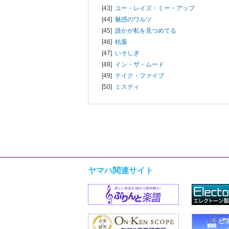
[43]
ユー・レイズ・ミー・アップ
[44]
魅惑のワルツ
[45]
誰かが私を見つめてる
[46]
枯葉
[47]
いそしぎ
[48]
イン・ザ・ムード
[49]
テイク・ファイブ
[50]
ミスティ
ヤマハ関連サイト