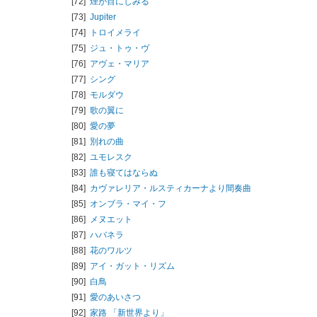
[72]
煙が目にしみる
[73]
Jupiter
[74]
トロイメライ
[75]
ジュ・トゥ・ヴ
[76]
アヴェ・マリア
[77]
シング
[78]
モルダウ
[79]
歌の翼に
[80]
愛の夢
[81]
別れの曲
[82]
ユモレスク
[83]
誰も寝てはならぬ
[84]
カヴァレリア・ルスティカーナより間奏曲
[85]
オンブラ・マイ・フ
[86]
メヌエット
[87]
ハバネラ
[88]
花のワルツ
[89]
アイ・ガット・リズム
[90]
白鳥
[91]
愛のあいさつ
[92]
家路 「新世界より」