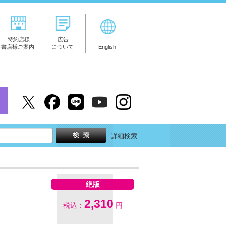
特約店様
広告
書店様ご案内
について
English
詳細検索
絶版
2,310
税込：
円