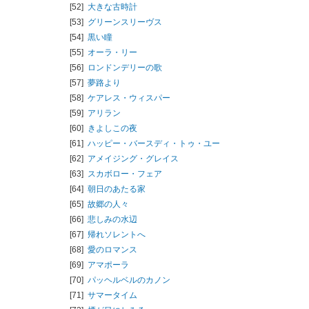
[52]
大きな古時計
[53]
グリーンスリーヴス
[54]
黒い瞳
[55]
オーラ・リー
[56]
ロンドンデリーの歌
[57]
夢路より
[58]
ケアレス・ウィスパー
[59]
アリラン
[60]
きよしこの夜
[61]
ハッピー・バースディ・トゥ・ユー
[62]
アメイジング・グレイス
[63]
スカボロー・フェア
[64]
朝日のあたる家
[65]
故郷の人々
[66]
悲しみの水辺
[67]
帰れソレントへ
[68]
愛のロマンス
[69]
アマポーラ
[70]
パッヘルベルのカノン
[71]
サマータイム