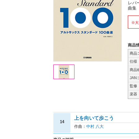
レパ
曲集
※大
商品
商品
仕様
商品
JAN
監修
楽器
上を向いて歩こう
14
作曲：
中村 八大