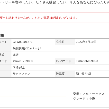
ートリーを増やしたい、たくさん練習したい、そんなあなたにぴったりの
変申し訳ありませんが、こちらの商品は絶版でございます。
情報
コード
GTW01101273
発売日
2023年7月19日
菊倍判縦/112ページ
構成
楽譜
コード
4947817298861
ISBNコード
9784636109023
内桶 好之
サクソフォン
難易度
初中級/中級
楽器：アルトサックス
グレード：中級