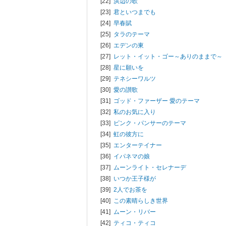
[22]
浜辺の歌
[23]
君といつまでも
[24]
早春賦
[25]
タラのテーマ
[26]
エデンの東
[27]
レット・イット・ゴー～ありのままで～
[28]
星に願いを
[29]
テネシーワルツ
[30]
愛の讃歌
[31]
ゴッド・ファーザー 愛のテーマ
[32]
私のお気に入り
[33]
ピンク・パンサーのテーマ
[34]
虹の彼方に
[35]
エンターテイナー
[36]
イパネマの娘
[37]
ムーンライト・セレナーデ
[38]
いつか王子様が
[39]
2人でお茶を
[40]
この素晴らしき世界
[41]
ムーン・リバー
[42]
ティコ・ティコ