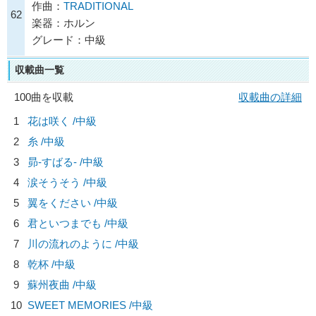
作曲：
TRADITIONAL
62
楽器：ホルン
グレード：中級
収載曲一覧
100曲を収載
収載曲の詳細
1
花は咲く /中級
2
糸 /中級
3
昴-すばる- /中級
4
涙そうそう /中級
5
翼をください /中級
6
君といつまでも /中級
7
川の流れのように /中級
8
乾杯 /中級
9
蘇州夜曲 /中級
10
SWEET MEMORIES /中級