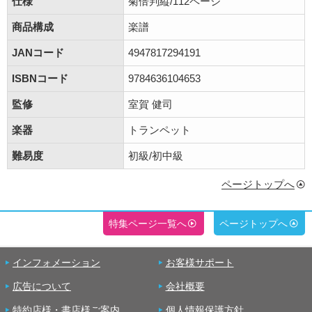
仕様
菊倍判縦/112ページ
商品構成
楽譜
JANコード
4947817294191
ISBNコード
9784636104653
監修
室賀 健司
楽器
トランペット
難易度
初級/初中級
ページトップへ
特集ページ一覧へ
ページトップへ
インフォメーション
お客様サポート
広告について
会社概要
特約店様・書店様ご案内
個人情報保護方針