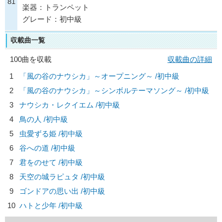
81
楽器：トランペット
グレード：初中級
収載曲一覧
100曲を収載
収載曲の詳細
1
「風の谷のナウシカ」～オープニング～ /初中級
2
「風の谷のナウシカ」～シンボルテーマソング～ /初中級
3
ナウシカ・レクイエム /初中級
4
鳥の人 /初中級
5
虫愛ずる姫 /初中級
6
谷への道 /初中級
7
君をのせて /初中級
8
天空の城ラピュタ /初中級
9
ゴンドアの思い出 /初中級
10
ハトと少年 /初中級