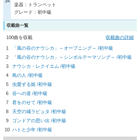
34
楽器：トランペット
グレード：初中級
収載曲一覧
100曲を収載
収載曲の詳細
1
「風の谷のナウシカ」～オープニング～ /初中級
2
「風の谷のナウシカ」～シンボルテーマソング～ /初中級
3
ナウシカ・レクイエム /初中級
4
鳥の人 /初中級
5
虫愛ずる姫 /初中級
6
谷への道 /初中級
7
君をのせて /初中級
8
天空の城ラピュタ /初中級
9
ゴンドアの思い出 /初中級
10
ハトと少年 /初中級