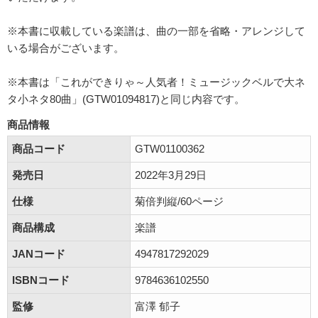
※本書に収載している楽譜は、曲の一部を省略・アレンジして
いる場合がございます。
※本書は「これができりゃ～人気者！ミュージックベルで大ネ
タ小ネタ80曲」(GTW01094817)と同じ内容です。
商品情報
商品コード
GTW01100362
発売日
2022年3月29日
仕様
菊倍判縦/60ページ
商品構成
楽譜
JANコード
4947817292029
ISBNコード
9784636102550
監修
富澤 郁子