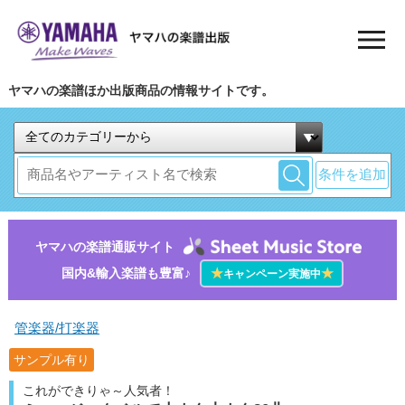
ヤマハの楽譜ほか出版商品の情報サイトです。
条件を追加
ヤマハの楽譜通販サイト
国内&輸入楽譜も豊富♪
★
★
キャンペーン実施中
管楽器/打楽器
サンプル有り
これができりゃ～人気者！