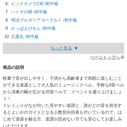
6
ビックカメラCM /初中級
7
ハトヤの唄 /初中級
8
明治ブルガリアヨーグルト /初中級
9
かっぱえびせん /初中級
10
正露丸 /初中級
もっと見る
ページトップへ
商品の説明
軽量で音が出しやすく、子供から高齢者まで気軽に楽しむこと
ができる楽器として大人気のミュージックベル。手軽な8音ベル
から演奏の幅が広がる20音ベルで、イベントを盛り上げましょ
う！
ドレミふりがなが付いた見やすい楽譜と、誰がどの音を担当す
るとよいかのガイドとなる人数別分担表も付いているので、は
じめて楽器を触る方、楽譜が読めない方でも安心してお楽しみ
いただけます。