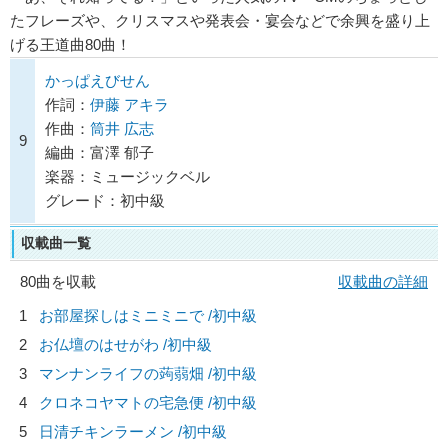
たフレーズや、クリスマスや発表会・宴会などで余興を盛り上
げる王道曲80曲！
かっぱえびせん
作詞：
伊藤 アキラ
作曲：
筒井 広志
9
編曲：富澤 郁子
楽器：ミュージックベル
グレード：初中級
収載曲一覧
80曲を収載
収載曲の詳細
1
お部屋探しはミニミニで /初中級
2
お仏壇のはせがわ /初中級
3
マンナンライフの蒟蒻畑 /初中級
4
クロネコヤマトの宅急便 /初中級
5
日清チキンラーメン /初中級