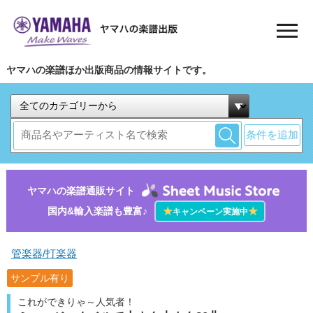
ヤマハの楽譜ほか出版商品の情報サイトです。
条件を追加
ヤマハの楽譜通販サイト
国内&輸入楽譜も豊富♪
★
★
キャンペーン実施中
管楽器/打楽器
サンプル有り
これができりゃ～人気者！