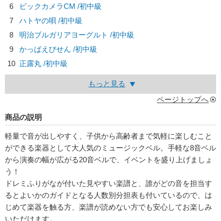
6
ビックカメラCM /初中級
7
ハトヤの唄 /初中級
8
明治ブルガリアヨーグルト /初中級
9
かっぱえびせん /初中級
10
正露丸 /初中級
もっと見る
ページトップへ
商品の説明
軽量で音が出しやすく、子供から高齢者まで気軽に楽しむこと
ができる楽器として大人気のミュージックベル。手軽な8音ベル
から演奏の幅が広がる20音ベルで、イベントを盛り上げましょ
う！
ドレミふりがなが付いた見やすい楽譜と、誰がどの音を担当す
るとよいかのガイドとなる人数別分担表も付いているので、は
じめて楽器を触る方、楽譜が読めない方でも安心してお楽しみ
いただけます。