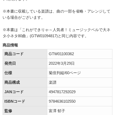
※本書に収載している楽譜は、曲の一部を省略・アレンジして
いる場合がございます。
※本書は「これができりゃ～人気者！ミュージックベルで大ネ
タ小ネタ80曲」(GTW01094817)と同じ内容です。
商品情報
商品コード
GTW01100362
発売日
2022年3月29日
仕様
菊倍判縦/60ページ
商品構成
楽譜
JANコード
4947817292029
ISBNコード
9784636102550
監修
富澤 郁子