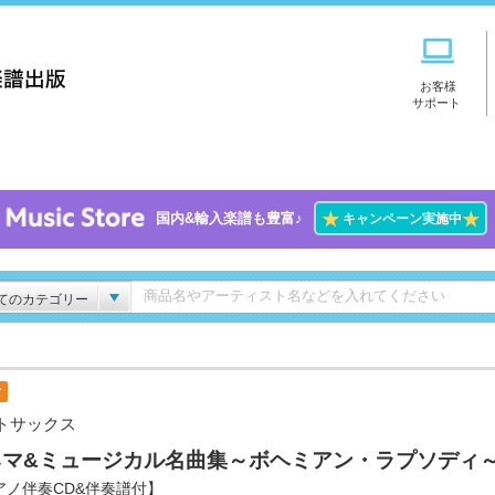
お客様
サポート
★
★
国内&輸入楽譜も豊富♪
キャンペーン実施中
てのカテゴリー
付
トサックス
ネマ&ミュージカル名曲集～ボヘミアン・ラプソディ
アノ伴奏CD&伴奏譜付】