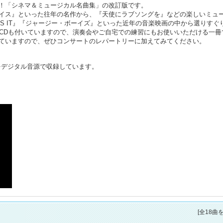
！「シネマ＆ミュージカル名曲集」の改訂版です。
イス』といった往年の名作から、『天使にラブソングを』などの楽しいミュ
 IS IT』『ジャージー・ボーイズ』といった近年の音楽映画の中から選りすぐ
奏CDも付いていますので、演奏会やご自宅での練習にもお使いいただける一冊
ていますので、ぜひコンサートのレパートリーに加えてみてください。
をデジタル音源で収録しています。
[全18曲