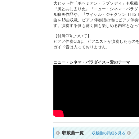
大ヒット作「ボヘミアン・ラプソディ」も収載
『風と共に去りぬ』『ニュー・シネマ・パラダ
ル映画作品や、『マイケル・ジャクソン THIS
曲を18曲収載。ピアノ伴奏譜の他にピアノ伴
す。演奏する側も聴く側も楽しめる内容となっ
【付属CDについて】
ピアノ伴奏CDは、ピアニストが演奏したもの
ガイド音は入っておりません。
ニュー・シネマ・パラダイス～愛のテーマ
収載曲一覧
収載曲の詳細を見る