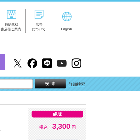
特約店様
広告
書店様ご案内
について
English
詳細検索
絶版
3,300
税込：
円
～