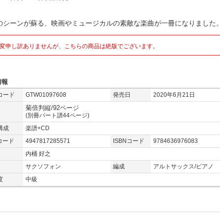
のシーンが蘇る、映画やミュージカルの素敵な楽曲が一冊になりました
変申し訳ありませんが、こちらの商品は絶版でございます。
情報
コード
GTW01097608
発売日
2020年6月21日
菊倍判縦/92ページ
(別冊パート譜44ページ)
構成
楽譜+CD
コード
4947817285571
ISBNコード
9784636976083
内桶 好之
サクソフォン
編成
アルトサックス/ピアノ
度
中級