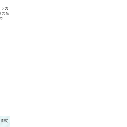
ージカ
りの名
で
を収載]