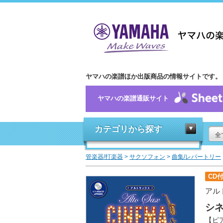
ヤマハの楽譜ほか出版商品の情報サイトです。
ヤマハの楽譜通販サイト
カテゴリから探す
全
管楽器/打楽器
>
サクソフォン
>
曲集/レパートリー
CD
アル
シ
【ピ