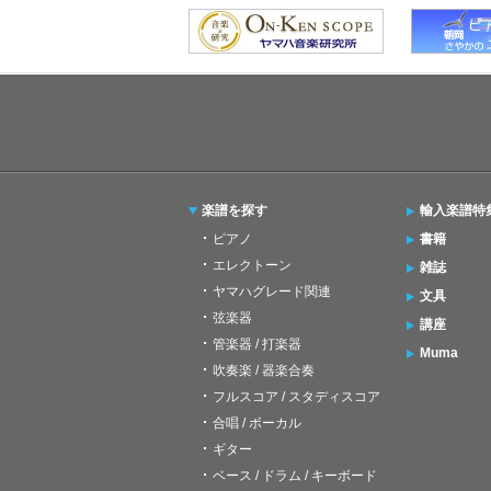
楽譜を探す
輸入楽譜特
ピアノ
書籍
エレクトーン
雑誌
ヤマハグレード関連
文具
弦楽器
講座
管楽器 / 打楽器
Muma
吹奏楽 / 器楽合奏
フルスコア / スタディスコア
合唱 / ボーカル
ギター
ベース / ドラム / キーボード