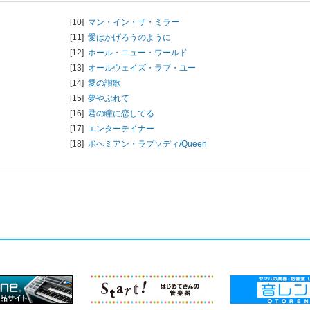
[10]
マン・イン・ザ・ミラー
[11]
愛はかげろうのように
[12]
ホール・ニュー・ワールド
[13]
オールウェイズ・ラブ・ユー
[14]
愛の讃歌
[15]
夢やぶれて
[16]
君の瞳に恋してる
[17]
エンターテイナー
[18]
ボヘミアン・ラプソディ/
Queen