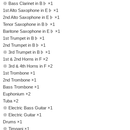
※ Bass Clarinet in B♭ ×1
1st Alto Saxophone in E♭ ×1
2nd Alto Saxophone in E♭ ×1
Tenor Saxophone in B♭ ×1
Baritone Saxophone in E♭ ×1
1st Trumpet in B♭ ×1
2nd Trumpet in B♭ ×1
※ 3rd Trumpet in B♭ ×1
1st & 2nd Horns in F ×2
※ 3rd & 4th Horns in F ×2
1st Trombone ×1
2nd Trombone ×1
Bass Trombone ×1
Euphonium ×2
Tuba ×2
※ Electric Bass Guitar ×1
※ Electric Guitar ×1
Drums ×1
※ Timpani ×1