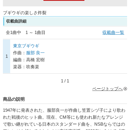
ブギウギの楽しさ炸裂
収載曲詳細
全
1
曲中 1 ～ 1曲目
収載曲一覧
東京ブギウギ
作曲：
服部 良一
1
編曲：高橋 宏樹
楽器：吹奏楽
1 / 1
ページトップへ
商品の説明
1947年に発表された、服部良一が作曲し笠置シヅ子により歌わ
れた戦後のヒット曲。現在、CM等にも使われ新たなアレンジ
で歌い継がれている日本のスタンダード曲を、NSBならではの