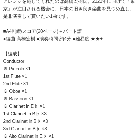
アレンジを施してくれたのは高橋宏樹氏。2020年に向けて『東
京』が注目される機会に、日本の旧き良き楽曲を見つめ直し、
是非演奏して貰いたい1曲です。
■A4判縦/スコア(20ページ)＋パート譜
●編曲:高橋宏樹 ●演奏時間:約4分 ●難易度:★★+
【編成】
Conductor
※ Piccolo ×1
1st Flute ×1
2nd Flute ×1
※ Oboe ×1
※ Bassoon ×1
※ Clarinet in E♭ ×1
1st Clarinet in B♭ ×3
2nd Clarinet in B♭ ×3
3rd Clarinet in B♭ ×3
※ Alto Clarinet in E♭ ×1