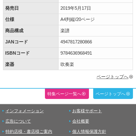
発売日
2019年5月17日
仕様
A4判縦/20ページ
商品構成
楽譜
JANコード
4947817280866
ISBNコード
9784636968491
楽器
吹奏楽
ページトップへ
特集ページ一覧へ
ページトップへ
インフォメーション
お客様サポート
広告について
会社概要
特約店様・書店様ご案内
個人情報保護方針