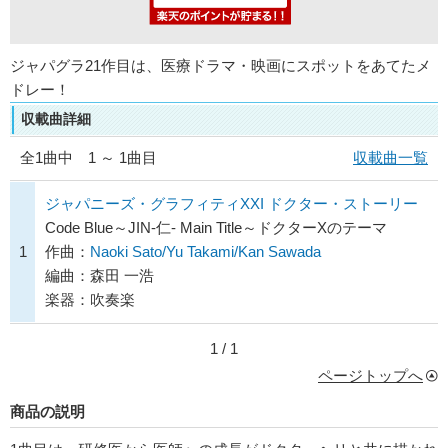
ジャパグラ21作目は、医療ドラマ・映画にスポットをあてたメ
ドレー！
収載曲詳細
全
1
曲中 1 ～ 1曲目
収載曲一覧
ジャパニーズ・グラフィティXXI ドクター・ストーリー
Code Blue～JIN-仁- Main Title～ドクターXのテーマ
1
作曲：
Naoki Sato/Yu Takami/Kan Sawada
編曲：森田 一浩
楽器：吹奏楽
1 / 1
ページトップへ
商品の説明