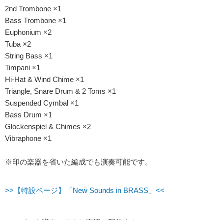
2nd Trombone ×1
Bass Trombone ×1
Euphonium ×2
Tuba ×2
String Bass ×1
Timpani ×1
Hi-Hat & Wind Chime ×1
Triangle, Snare Drum & 2 Toms ×1
Suspended Cymbal ×1
Bass Drum ×1
Glockenspiel & Chimes ×2
Vibraphone ×1
※印の楽器を省いた編成でも演奏可能です。
>>【特設ページ】「New Sounds in BRASS」<<