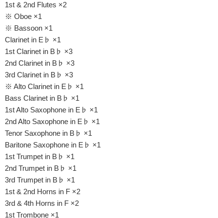
1st & 2nd Flutes ×2
※ Oboe ×1
※ Bassoon ×1
Clarinet in E♭ ×1
1st Clarinet in B♭ ×3
2nd Clarinet in B♭ ×3
3rd Clarinet in B♭ ×3
※ Alto Clarinet in E♭ ×1
Bass Clarinet in B♭ ×1
1st Alto Saxophone in E♭ ×1
2nd Alto Saxophone in E♭ ×1
Tenor Saxophone in B♭ ×1
Baritone Saxophone in E♭ ×1
1st Trumpet in B♭ ×1
2nd Trumpet in B♭ ×1
3rd Trumpet in B♭ ×1
1st & 2nd Horns in F ×2
3rd & 4th Horns in F ×2
1st Trombone ×1