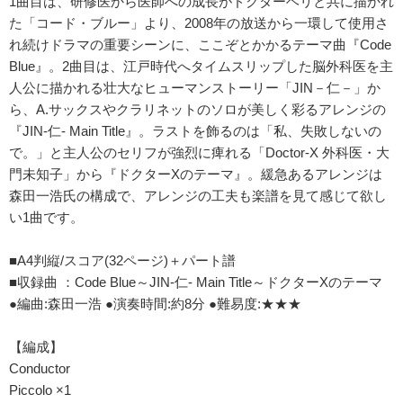
1曲目は、研修医から医師への成長がドクターヘリと共に描かれ
た「コード・ブルー」より、2008年の放送から一環して使用さ
れ続けドラマの重要シーンに、ここぞとかかるテーマ曲『Code
Blue』。2曲目は、江戸時代へタイムスリップした脳外科医を主
人公に描かれる壮大なヒューマンストーリー「JIN－仁－」か
ら、A.サックスやクラリネットのソロが美しく彩るアレンジの
『JIN-仁- Main Title』。ラストを飾るのは「私、失敗しないの
で。」と主人公のセリフが強烈に痺れる「Doctor-X 外科医・大
門未知子」から『ドクターXのテーマ』。緩急あるアレンジは
森田一浩氏の構成で、アレンジの工夫も楽譜を見て感じて欲し
い1曲です。
■A4判縦/スコア(32ページ)＋パート譜
■収録曲 ：Code Blue～JIN-仁- Main Title～ドクターXのテーマ
●編曲:森田一浩 ●演奏時間:約8分 ●難易度:★★★
【編成】
Conductor
Piccolo ×1