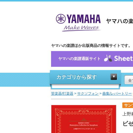
ヤマハの楽譜ほか出版商品の情報サイトです。
ヤマハの楽譜通販サイト
カテゴリから探す
全
管楽器/打楽器
>
サクソフォン
>
曲集/レパートリー
サン
上野
ビゼ