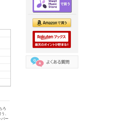
ちろ
違う、
レパー