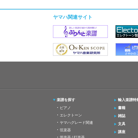
ヤマハ関連サイト
楽譜を探す
輸入楽譜特
ピアノ
書籍
エレクトーン
雑誌
ヤマハグレード関連
文具
弦楽器
講座
管楽器 / 打楽器