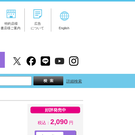
特約店様
広告
書店様ご案内
について
English
詳細検索
好評発売中
2,090
税込：
円