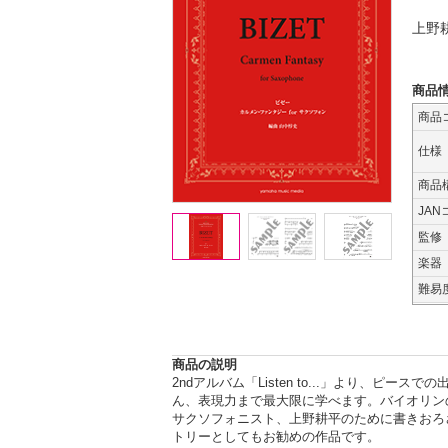
上野
商品
商品
仕様
商品
JAN
監修
楽器
難易
商品の説明
2ndアルバム「Listen to...」より、
ん、表現力まで最大限に学べます。バイオリン
サクソフォニスト、上野耕平のために書きおろ
トリーとしてもお勧めの作品です。