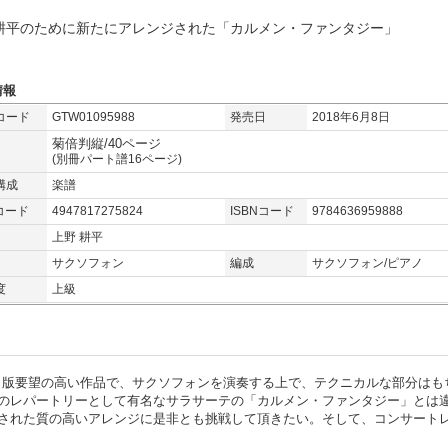
耕平のために新たにアレンジされた「カルメン・ファンタジー」
情報
コード
GTW01095988
発売日
2018年6月8日
菊倍判縦/40ページ
(別冊パート譜16ページ)
構成
楽譜
コード
4947817275824
ISBNコード
9784636959888
上野 耕平
サクソフォン
編成
サクソフォン/ピアノ
度
上級
ピースでの出版要望の高い作品で、サクソフォンを演奏する上で、テクニカルな部分はも
のレパートリーとして有名なサラサーテの「カルメン・ファンタジー」とは
された質の高いアレンジに是非とも挑戦して頂きたい。そして、コンサート