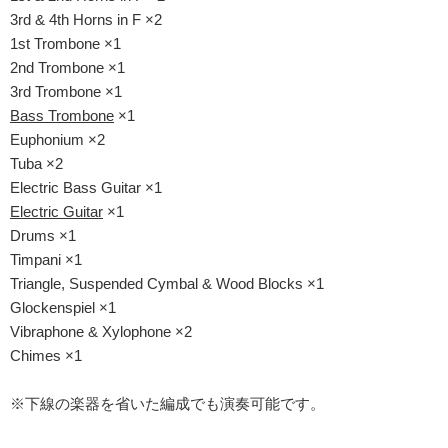
3rd & 4th Horns in F ×2
1st Trombone ×1
2nd Trombone ×1
3rd Trombone ×1
Bass Trombone
×1
Euphonium ×2
Tuba ×2
Electric Bass Guitar ×1
Electric Guitar
×1
Drums ×1
Timpani ×1
Triangle, Suspended Cymbal & Wood Blocks ×1
Glockenspiel ×1
Vibraphone & Xylophone ×2
Chimes ×1
※下線の楽器を省いた編成でも演奏可能です。