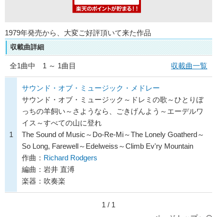
1979年発売から、大変ご好評頂いて来た作品
収載曲詳細
全
1
曲中 1 ～ 1曲目
収載曲一覧
サウンド・オブ・ミュージック・メドレー
サウンド・オブ・ミュージック～ドレミの歌～ひとりぼ
っちの羊飼い～さようなら、ごきげんよう～エーデルワ
イス～すべての山に登れ
1
The Sound of Music～Do-Re-Mi～The Lonely Goatherd～
So Long, Farewell～Edelweiss～Climb Ev'ry Mountain
作曲：
Richard Rodgers
編曲：岩井 直溥
楽器：吹奏楽
1 / 1