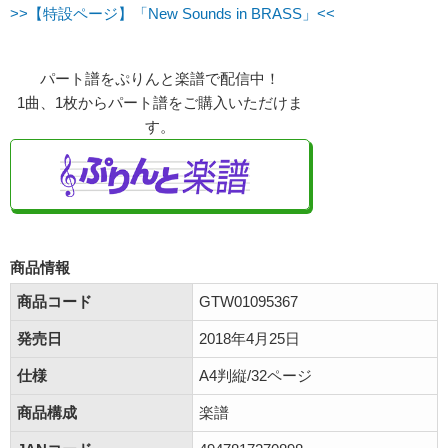
>>【特設ページ】「New Sounds in BRASS」<<
パート譜をぷりんと楽譜で配信中！
1曲、1枚からパート譜をご購入いただけま
す。
商品情報
商品コード
GTW01095367
発売日
2018年4月25日
仕様
A4判縦/32ページ
商品構成
楽譜