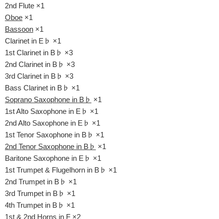
2nd Flute ×1
Oboe
×1
Bassoon
×1
Clarinet in E♭ ×1
1st Clarinet in B♭ ×3
2nd Clarinet in B♭ ×3
3rd Clarinet in B♭ ×3
Bass Clarinet in B♭ ×1
Soprano Saxophone in B♭
×1
1st Alto Saxophone in E♭ ×1
2nd Alto Saxophone in E♭ ×1
1st Tenor Saxophone in B♭ ×1
2nd Tenor Saxophone in B♭
×1
Baritone Saxophone in E♭ ×1
1st Trumpet & Flugelhorn in B♭ ×1
2nd Trumpet in B♭ ×1
3rd Trumpet in B♭ ×1
4th Trumpet in B♭ ×1
1st & 2nd Horns in F ×2