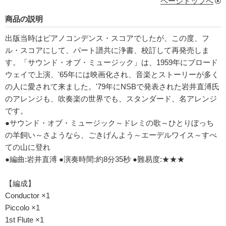
ページトップへ
商品の説明
出版当時はピアノコンデンス・スコアでしたが、この度、フ
ル・スコアにして、パート譜共に浄書、校訂して再発売しま
す。「サウンド・オブ・ミュージック」は、1959年にブロード
ウェイで上演、'65年には映画化され、音楽とストーリーが多く
の人に愛されて来ました。'79年にNSBで発表された岩井直溥氏
のアレンジも、吹奏楽の世界でも、スタンダード、名アレンジ
です。
●サウンド・オブ・ミュージック～ドレミの歌～ひとりぼっち
の羊飼い～さようなら、ごきげんよう～エーデルワイス～すべ
ての山に登れ
●編曲:岩井直溥 ●演奏時間:約8分35秒 ●難易度:★★★
【編成】
Conductor ×1
Piccolo ×1
1st Flute ×1