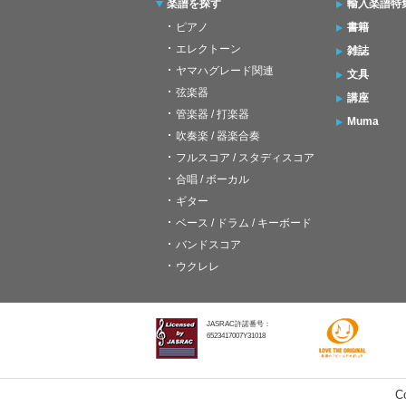
楽譜を探す
輸入楽譜特
ピアノ
書籍
エレクトーン
雑誌
ヤマハグレード関連
文具
弦楽器
講座
管楽器 / 打楽器
Muma
吹奏楽 / 器楽合奏
フルスコア / スタディスコア
合唱 / ボーカル
ギター
ベース / ドラム / キーボード
バンドスコア
ウクレレ
JASRAC許諾番号：
6523417007Y31018
C