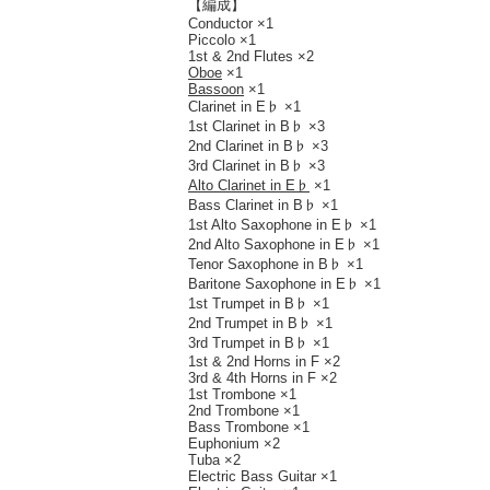
【編成】
Conductor ×1
Piccolo ×1
1st & 2nd Flutes ×2
Oboe
×1
Bassoon
×1
Clarinet in E♭ ×1
1st Clarinet in B♭ ×3
2nd Clarinet in B♭ ×3
3rd Clarinet in B♭ ×3
Alto Clarinet in E♭
×1
Bass Clarinet in B♭ ×1
1st Alto Saxophone in E♭ ×1
2nd Alto Saxophone in E♭ ×1
Tenor Saxophone in B♭ ×1
Baritone Saxophone in E♭ ×1
1st Trumpet in B♭ ×1
2nd Trumpet in B♭ ×1
3rd Trumpet in B♭ ×1
1st & 2nd Horns in F ×2
3rd & 4th Horns in F ×2
1st Trombone ×1
2nd Trombone ×1
Bass Trombone ×1
Euphonium ×2
Tuba ×2
Electric Bass Guitar ×1