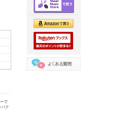
レーで
ンパク