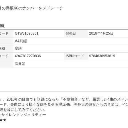
目の欅坂46のナンバーをメドレーで
情報
コード
GTW01095361
発売日
2018年4月25日
A4判縦
構成
楽譜
コード
4947817270836
ISBNコード
9784636953619
吹奏楽
、2018年の紅白でも話題になった「不協和音」など、厳選した4曲のメド
ード、楽曲により様々な顔を見せる欅坂46。等身大の彼女たちの音楽は、イ
界観を音にしてみてください。
～サイレントマジョリティー
★★★