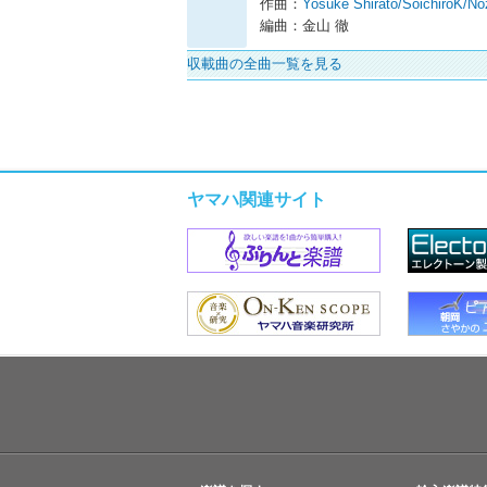
作曲：
Yosuke Shirato/SoichiroK/N
編曲：金山 徹
収載曲の全曲一覧を見る
ヤマハ関連サイト