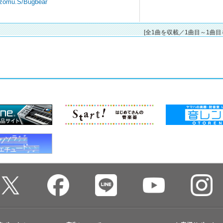
ozomu.S/Bugbear
[全1曲を収載／1曲目～1曲目