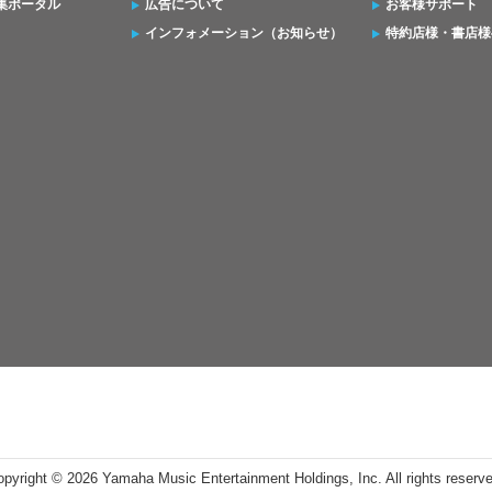
集ポータル
広告について
お客様サポート
インフォメーション（お知らせ）
特約店様・書店様
opyright ©
2026 Yamaha Music Entertainment Holdings, Inc. All rights reserv