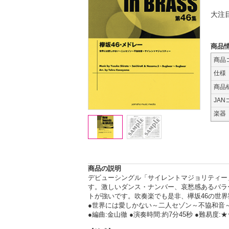
大注
商品
商品
仕様
商品
JAN
楽器
商品の説明
デビューシングル「サイレントマジョリティー」
す。激しいダンス・ナンバー、哀愁感あるバラ
トが強いです。吹奏楽でも是非、欅坂46の世
●世界には愛しかない～二人セゾン～不協和音
●編曲:金山徹 ●演奏時間:約7分45秒 ●難易度: