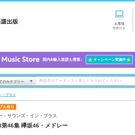
お客様
サポート
★
★
国内&輸入楽譜も豊富♪
キャンペーン実施中
てのカテゴリー
ン・ブラス
プル有り
ー・サウンズ・イン・ブラス
B第46集 欅坂46・メドレー