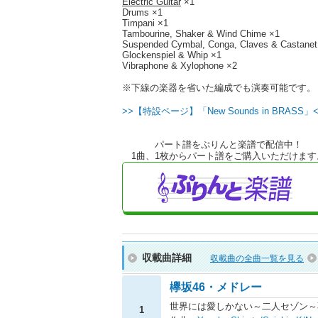
Electric Guitar
×1
Drums ×1
Timpani ×1
Tambourine, Shaker & Wind Chime ×1
Suspended Cymbal, Conga, Claves & Castanet
Glockenspiel & Whip ×1
Vibraphone & Xylophone ×2
※下線の楽器を省いた編成でも演奏可能です。
>>【特設ページ】「New Sounds in BRASS」
パート譜をぷりんと楽譜で配信中！
1曲、1枚からパート譜をご購入いただけます
収載曲詳細
収載曲の全曲一覧を見る
欅坂46・メドレー
世界には愛しかない～二人セゾン～
1