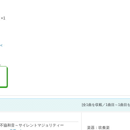
 ×1
<<
。
[全
1
曲を収載／1曲目～1曲目を
不協和音～サイレントマジョリティー
楽器：吹奏楽