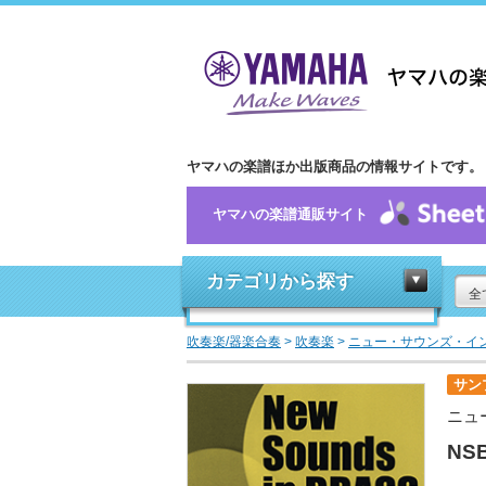
ヤマハの楽譜ほか出版商品の情報サイトです。
ヤマハの楽譜通販サイト
カテゴリから探す
全
吹奏楽/器楽合奏
>
吹奏楽
>
ニュー・サウンズ・イ
サン
ニュ
NS