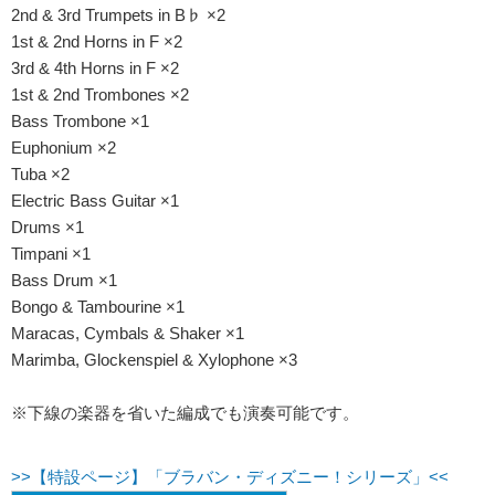
2nd & 3rd Trumpets in B♭ ×2
1st & 2nd Horns in F ×2
3rd & 4th Horns in F ×2
1st & 2nd Trombones ×2
Bass Trombone ×1
Euphonium ×2
Tuba ×2
Electric Bass Guitar ×1
Drums ×1
Timpani ×1
Bass Drum ×1
Bongo & Tambourine ×1
Maracas, Cymbals & Shaker ×1
Marimba, Glockenspiel & Xylophone ×3
※下線の楽器を省いた編成でも演奏可能です。
>>【特設ページ】「ブラバン・ディズニー！シリーズ」<<