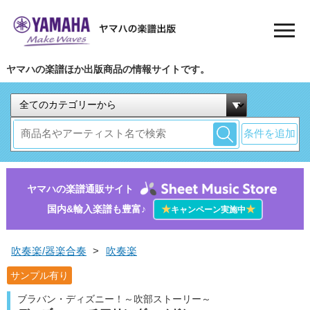
ヤマハの楽譜ほか出版商品の情報サイトです。
条件を追加
ヤマハの楽譜通販サイト
国内&輸入楽譜も豊富♪
★
★
キャンペーン実施中
吹奏楽/器楽合奏
>
吹奏楽
サンプル有り
ブラバン・ディズニー！～吹部ストーリー～