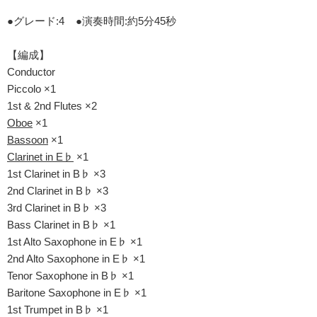
●グレード:4 ●演奏時間:約5分45秒
【編成】
Conductor
Piccolo ×1
1st & 2nd Flutes ×2
Oboe
×1
Bassoon
×1
Clarinet in E♭
×1
1st Clarinet in B♭ ×3
2nd Clarinet in B♭ ×3
3rd Clarinet in B♭ ×3
Bass Clarinet in B♭ ×1
1st Alto Saxophone in E♭ ×1
2nd Alto Saxophone in E♭ ×1
Tenor Saxophone in B♭ ×1
Baritone Saxophone in E♭ ×1
1st Trumpet in B♭ ×1