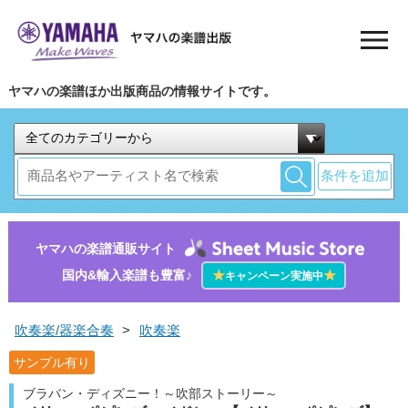
ヤマハの楽譜ほか出版商品の情報サイトです。
条件を追加
ヤマハの楽譜通販サイト
国内&輸入楽譜も豊富♪
★
★
キャンペーン実施中
吹奏楽/器楽合奏
>
吹奏楽
サンプル有り
ブラバン・ディズニー！～吹部ストーリー～