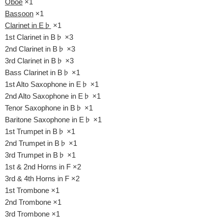
Oboe
×1
Bassoon
×1
Clarinet in E♭
×1
1st Clarinet in B♭ ×3
2nd Clarinet in B♭ ×3
3rd Clarinet in B♭ ×3
Bass Clarinet in B♭ ×1
1st Alto Saxophone in E♭ ×1
2nd Alto Saxophone in E♭ ×1
Tenor Saxophone in B♭ ×1
Baritone Saxophone in E♭ ×1
1st Trumpet in B♭ ×1
2nd Trumpet in B♭ ×1
3rd Trumpet in B♭ ×1
1st & 2nd Horns in F ×2
3rd & 4th Horns in F ×2
1st Trombone ×1
2nd Trombone ×1
3rd Trombone ×1