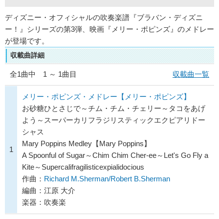
ディズニー・オフィシャルの吹奏楽譜『ブラバン・ディズニ
ー！』シリーズの第3弾、映画『メリー・ポピンズ』のメドレー
が登場です。
収載曲詳細
全
1
曲中 1 ～ 1曲目
収載曲一覧
メリー・ポピンズ・メドレー【メリー・ポピンズ】
お砂糖ひとさじで～チム・チム・チェリー～タコをあげ
よう～スーパーカリフラジリスティックエクピアリドー
シャス
Mary Poppins Medley【Mary Poppins】
1
A Spoonful of Sugar～Chim Chim Cher-ee～Let's Go Fly a
Kite～Supercalifragilisticexpialidocious
作曲：
Richard M.Sherman/Robert B.Sherman
編曲：江原 大介
楽器：吹奏楽