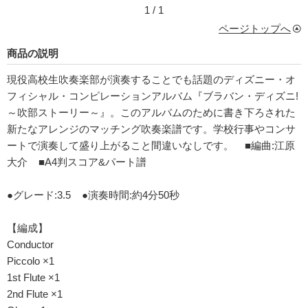
1 / 1
ページトップへ
商品の説明
現役高校生吹奏楽部が演奏することでも話題のディズニー・オ
フィシャル・コンピレーションアルバム『ブラバン・ディズニ!
～吹部ストーリー～』。このアルバムのために書き下ろされた
新たなアレンジのマッチング吹奏楽譜です。学校行事やコンサ
ートで演奏して盛り上がること間違いなしです。 ■編曲:江原
大介 ■A4判スコア&パート譜
●グレード:3.5 ●演奏時間:約4分50秒
【編成】
Conductor
Piccolo ×1
1st Flute ×1
2nd Flute ×1