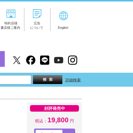
特約店様
広告
書店様ご案内
について
English
詳細検索
好評発売中
19,800
税込：
円