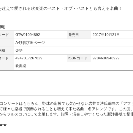
を超えて愛される吹奏楽のベスト・オブ・ベストとも言える名曲！
情報
コード
GTW01094892
発売日
2017年10月21日
A4判縦/16ページ
構成
楽譜
コード
4947817267829
ISBNコード
9784636948929
吹奏楽
れ、コンサートはもちろん、野球の応援でも欠かせない岩井直溥氏編曲の「アフ
て様々な楽器で演奏されることも増えて来た名曲、名アレンジです。この度
からフルスコアにして出版します。指導・演奏しやすくなった新浄書版で是
:★★