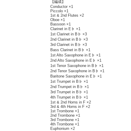
【編成】
Conductor ×1
Piccolo ×1
1st & 2nd Flutes ×2
Oboe ×1
Bassoon ×1
Clarinet in E♭ ×1
1st Clarinet in B♭ ×3
2nd Clarinet in B♭ ×3
3rd Clarinet in B♭ ×3
Bass Clarinet in B♭ ×1
1st Alto Saxophone in E♭ ×1
2nd Alto Saxophone in E♭ ×1
1st Tenor Saxophone in B♭ ×1
2nd Tenor Saxophone in B♭ ×1
Baritone Saxophone in E♭ ×1
1st Trumpet in B♭ ×1
2nd Trumpet in B♭ ×1
3rd Trumpet in B♭ ×1
4th Trumpet in B♭ ×1
1st & 2nd Horns in F ×2
3rd & 4th Horns in F ×2
1st Trombone ×1
2nd Trombone ×1
3rd Trombone ×1
4th Trombone ×1
Euphonium ×2