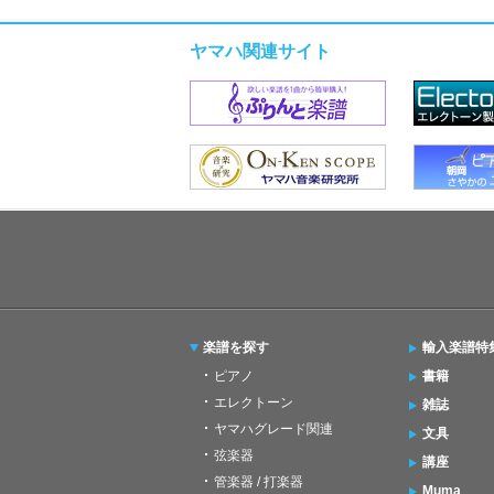
ヤマハ関連サイト
楽譜を探す
輸入楽譜特
ピアノ
書籍
エレクトーン
雑誌
ヤマハグレード関連
文具
弦楽器
講座
管楽器 / 打楽器
Muma