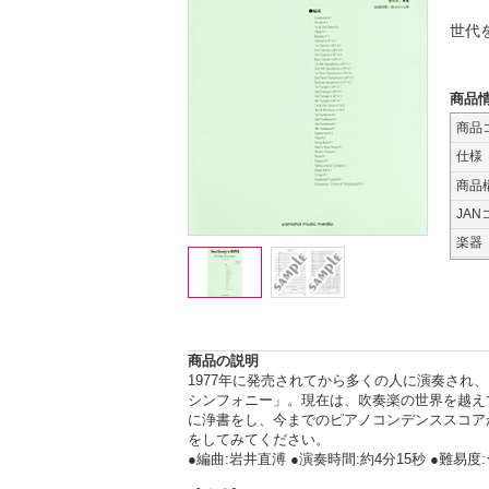
世代
商品
商品
仕様
商品
JAN
楽器
商品の説明
1977年に発売されてから多くの人に演奏さ
シンフォニー」。現在は、吹奏楽の世界を越え
に浄書をし、今までのピアノコンデンススコア
をしてみてください。
●編曲:岩井直溥 ●演奏時間:約4分15秒 ●難易度