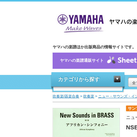
ヤマハの楽譜ほか出版商品の情報サイトです。
ヤマハの楽譜通販サイト
カテゴリから探す
全
吹奏楽/器楽合奏
>
吹奏楽
>
ニュー・サウンズ・イ
サン
ニュ
NS