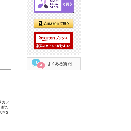
リカン
、新た
非演奏