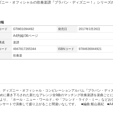
ズニー・オフィシャルの吹奏楽譜『ブラバン・ディズニー！』シリーズ
情報
コード
GTW01094492
発売日
2017年3月26日
A4判縦/36ページ
構成
楽譜
コード
4947817265344
ISBNコード
9784636944921
吹奏楽
、ディズニー・オフィシャル・コンピレーションアルバム『ブラバン・ディ
のために書き下ろされた新たなアレンジ全9曲のマッチング吹奏楽譜を楽曲ごと
ン』より、「ホール・ニュー・ワールド」や「フレンド・ライク・ミー」などお
サートで演奏して盛り上がること間違いなしです。 ■編曲:船山基紀 ■A