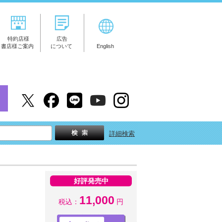
特約店様
広告
書店様ご案内
について
English
詳細検索
好評発売中
11,000
税込：
円