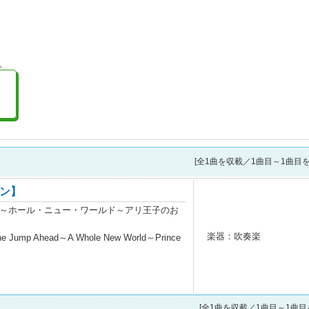
。
[全
1
曲を収載／1曲目～1曲目を
ン】
～ホール・ニュー・ワールド～アリ王子のお
楽器：吹奏楽
One Jump Ahead～A Whole New World～Prince
[全1曲を収載／1曲目～1曲目