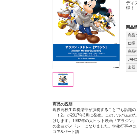
ディ
弾！
商品
商品
仕様
商品
JAN
楽器
商品の説明
現役高校生吹奏楽部が演奏することでも話題の
ー！2』が2017年3月に発売。このアルバム
けします。1992年の大ヒット映画『アラジ
の楽曲がメドレーになりました。学校行事やコン
コア&パート譜