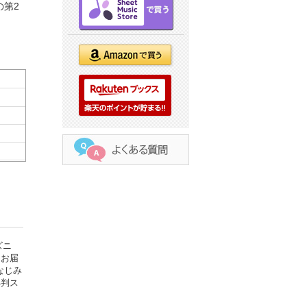
の第2
ズニ
にお届
なじみ
4判ス