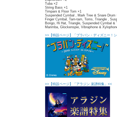
Tuba ×2
String Bass ×1
Timpani & Floor Tom ×1
Suspended Cymbal , Mark Tree & Snare Drum 
Finger Cymbal, Tam-tam, Toms, Triangle , Su
Bongo, Hi Hat, Triangle, Suspended Cymbal &
Marimba, Glockenspie, Vibraphone & Xylophon
>>【特設ページ】「ブラバン・ディズニー！シ
>>【特設ページ】「アラジン 楽譜特集」<<