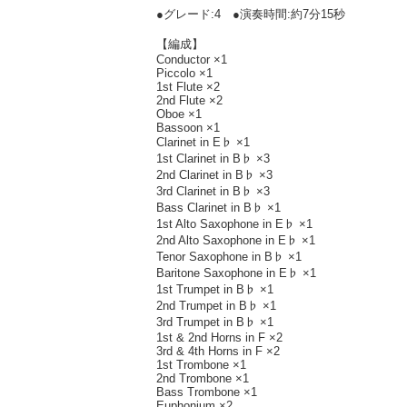
●グレード:4 ●演奏時間:約7分15秒
【編成】
Conductor ×1
Piccolo ×1
1st Flute ×2
2nd Flute ×2
Oboe ×1
Bassoon ×1
Clarinet in E♭ ×1
1st Clarinet in B♭ ×3
2nd Clarinet in B♭ ×3
3rd Clarinet in B♭ ×3
Bass Clarinet in B♭ ×1
1st Alto Saxophone in E♭ ×1
2nd Alto Saxophone in E♭ ×1
Tenor Saxophone in B♭ ×1
Baritone Saxophone in E♭ ×1
1st Trumpet in B♭ ×1
2nd Trumpet in B♭ ×1
3rd Trumpet in B♭ ×1
1st & 2nd Horns in F ×2
3rd & 4th Horns in F ×2
1st Trombone ×1
2nd Trombone ×1
Bass Trombone ×1
Euphonium ×2