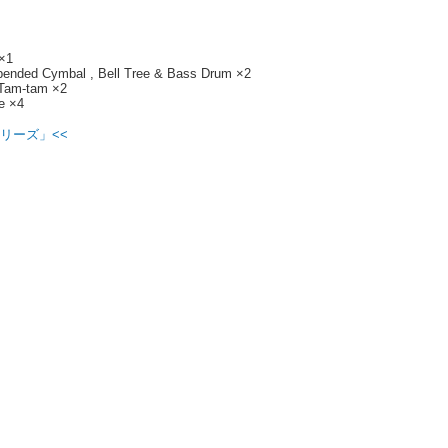
×1
spended Cymbal , Bell Tree & Bass Drum ×2
 Tam-tam ×2
e ×4
リーズ」<<