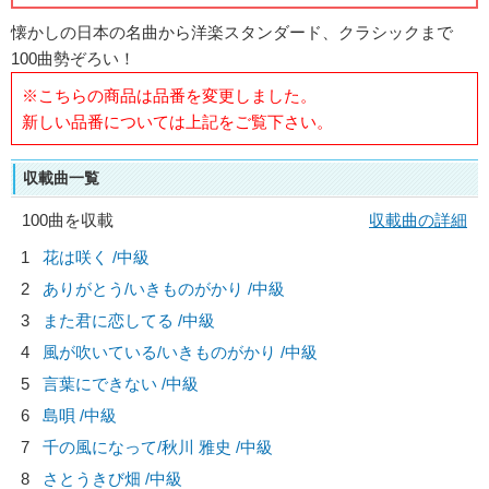
懐かしの日本の名曲から洋楽スタンダード、クラシックまで
100曲勢ぞろい！
※こちらの商品は品番を変更しました。
新しい品番については上記をご覧下さい。
収載曲一覧
100曲を収載
収載曲の詳細
1
花は咲く /中級
2
ありがとう/
いきものがかり
/中級
3
また君に恋してる /中級
4
風が吹いている/
いきものがかり
/中級
5
言葉にできない /中級
6
島唄 /中級
7
千の風になって/
秋川 雅史
/中級
8
さとうきび畑 /中級