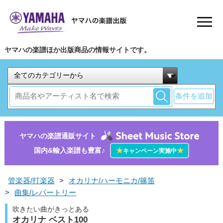
ヤマハの楽譜ほか出版商品の情報サイトです。
条件を追加
ヤマハの楽譜通販サイト
国内&輸入楽譜も豊富♪
★
★
キャンペーン実施中
管楽器/打楽器
>
オカリナ/ハーモニカ/篠笛
>
曲集/レパートリー
吹きたい曲がきっとある
オカリナ ベスト100