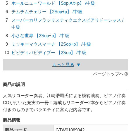
5
ホールニューワールド 【Sop,Alt+p】 /中級
6
チムチムチェリー 【2Sop+p】 /中級
7
スーパーカリフラジリスティクエクスピアリドーシャス /
中級
8
小さな世界 【2Sop+p】 /中級
9
ミッキーマウスマーチ 【2Sop+p】 /中級
10
ビビディバビディブー 【2Sop】 /中級
もっと見る
ページトップへ
商品の説明
人気リコーダー奏者、江崎浩司氏による模範演奏、ピアノ伴奏
CDが付いた充実の一冊！編成もリコーダー2本からピアノ伴奏
付きのものまでバラエティに富んだ内容です。
商品情報
商品コード
GTW01089042