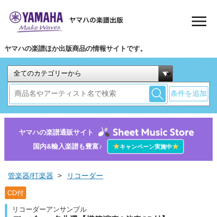
ヤマハの楽譜ほか出版商品の情報サイトです。
条件を追加
ヤマハの楽譜通販サイト
国内&輸入楽譜も豊富♪
★
★
キャンペーン実施中
管楽器/打楽器
>
リコーダー
CD付
リコーダーアンサンブル