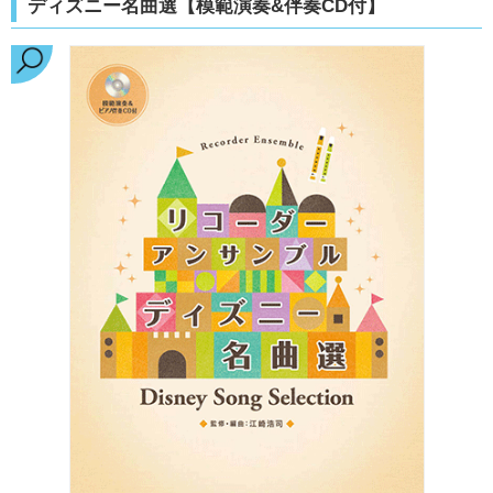
ディズニー名曲選【模範演奏&伴奏CD付】