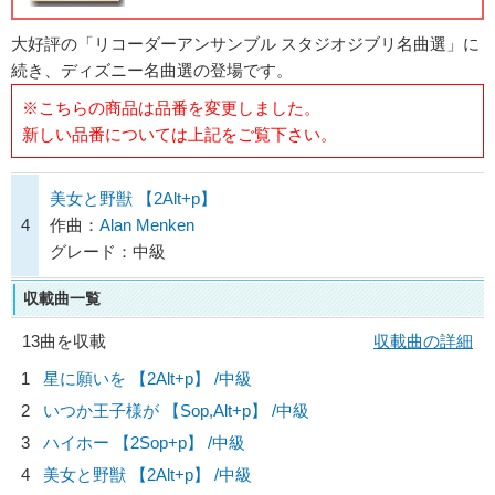
大好評の「リコーダーアンサンブル スタジオジブリ名曲選」に
続き、ディズニー名曲選の登場です。
※こちらの商品は品番を変更しました。
新しい品番については上記をご覧下さい。
美女と野獣 【2Alt+p】
4
作曲：
Alan Menken
グレード：中級
収載曲一覧
13曲を収載
収載曲の詳細
1
星に願いを 【2Alt+p】 /中級
2
いつか王子様が 【Sop,Alt+p】 /中級
3
ハイホー 【2Sop+p】 /中級
4
美女と野獣 【2Alt+p】 /中級