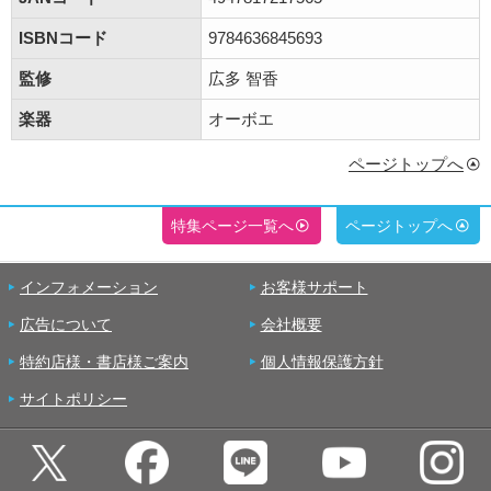
ISBNコード
9784636845693
監修
広多 智香
楽器
オーボエ
ページトップへ
特集ページ一覧へ
ページトップへ
インフォメーション
お客様サポート
広告について
会社概要
特約店様・書店様ご案内
個人情報保護方針
サイトポリシー