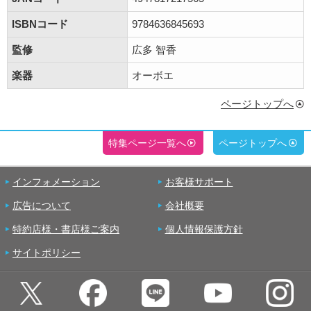
ISBNコード
9784636845693
監修
広多 智香
楽器
オーボエ
ページトップへ
特集ページ一覧へ
ページトップへ
インフォメーション
お客様サポート
広告について
会社概要
特約店様・書店様ご案内
個人情報保護方針
サイトポリシー