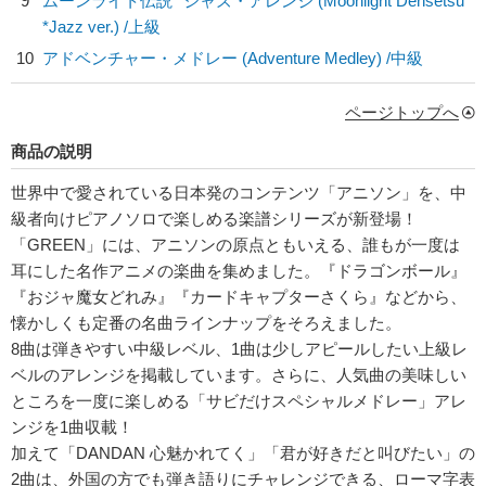
9
ムーンライト伝説 *ジャズ・アレンジ (Moonlight Densetsu
*Jazz ver.) /上級
10
アドベンチャー・メドレー (Adventure Medley) /中級
ページトップへ
商品の説明
世界中で愛されている日本発のコンテンツ「アニソン」を、中
級者向けピアノソロで楽しめる楽譜シリーズが新登場！
「GREEN」には、アニソンの原点ともいえる、誰もが一度は
耳にした名作アニメの楽曲を集めました。『ドラゴンボール』
『おジャ魔女どれみ』『カードキャプターさくら』などから、
懐かしくも定番の名曲ラインナップをそろえました。
8曲は弾きやすい中級レベル、1曲は少しアピールしたい上級レ
ベルのアレンジを掲載しています。さらに、人気曲の美味しい
ところを一度に楽しめる「サビだけスペシャルメドレー」アレ
ンジを1曲収載！
加えて「DANDAN 心魅かれてく」「君が好きだと叫びたい」の
2曲は、外国の方でも弾き語りにチャレンジできる、ローマ字表