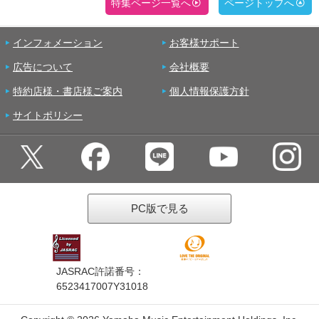
特集ページ一覧へ
ページトップへ
インフォメーション
お客様サポート
広告について
会社概要
特約店様・書店様ご案内
個人情報保護方針
サイトポリシー
PC版で見る
JASRAC許諾番号：
6523417007Y31018