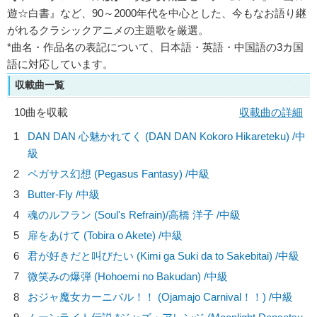
遊☆白書』など、90～2000年代を中心とした、今もなお語り継
がれるクラシックアニメの主題歌を厳選。
*曲名・作品名の表記について、日本語・英語・中国語の3カ国
語に対応しています。
収載曲一覧
10曲を収載
収載曲の詳細
1
DAN DAN 心魅かれてく (DAN DAN Kokoro Hikareteku) /中
級
2
ペガサス幻想 (Pegasus Fantasy) /中級
3
Butter-Fly /中級
4
魂のルフラン (Soul's Refrain)/
高橋 洋子
/中級
5
扉をあけて (Tobira o Akete) /中級
6
君が好きだと叫びたい (Kimi ga Suki da to Sakebitai) /中級
7
微笑みの爆弾 (Hohoemi no Bakudan) /中級
8
おジャ魔女カーニバル！！ (Ojamajo Carnival！！) /中級