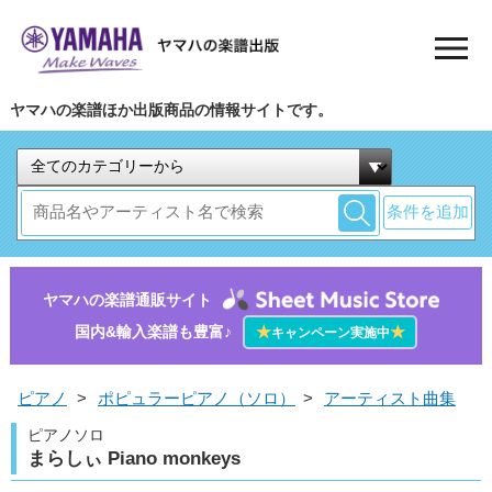
ヤマハの楽譜ほか出版商品の情報サイトです。
条件を追加
ヤマハの楽譜通販サイト
国内&輸入楽譜も豊富♪
★
★
キャンペーン実施中
ピアノ
>
ポピュラーピアノ（ソロ）
>
アーティスト曲集
ピアノソロ
まらしぃ Piano monkeys