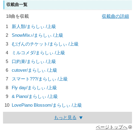
収載曲一覧
18曲を収載
収載曲の詳細
1
新人類/
まらしぃ
/上級
2
SnowMix♪/
まらしぃ
/上級
3
むげんのチケット/
まらしぃ
/上級
4
ミルコメダ/
まらしぃ
/上級
5
口約束/
まらしぃ
/上級
6
cutover/
まらしぃ
/上級
7
スマート???/
まらしぃ
/上級
8
Fly day/
まらしぃ
/上級
9
& Piano/
まらしぃ
/上級
10
LovePiano Blossom/
まらしぃ
/上級
もっと見る
ページトップへ