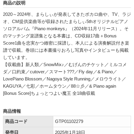
商品の説明
2020～2024年、まらしぃが発表してきたボカロ曲や、TV、ラジ
オ、CM提供楽曲等が収録されたまらしぃ5thオリジナルピアノ
ソロアルバム『Piano monkeys』（2024年11月リリース）。そ
のマッチング楽譜集となる本書は、CD収録17曲＋Bonus
Score1曲を忠実かつ緻密に採譜し、本人による演奏解説付き楽
譜で収載。巻頭には本書撮りおろし写真やインタビューも掲載
しています。
【収載曲】新人類／SnowMix♪／むげんのチケット／ミルコメ
ダ／口約束／cutover／スマート???／Fly day／& Piano／
LovePiano Blossom／Nagoya Style Running／メロウライト／
KAGUYA／七彩／ホームタウン／88☆彡／& Piano again
[Bonus Score]ちょっとつよい魔王 全18曲収載
商品情報
商品コード
GTP01102279
発売日
2025年1月18日