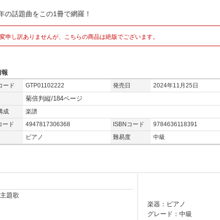
24年の話題曲をこの1冊で網羅！
変申し訳ありませんが、こちらの商品は絶版でございます。
情報
コード
GTP01102222
発売日
2024年11月25日
菊倍判縦/184ページ
構成
楽譜
コード
4947817306368
ISBNコード
9784636118391
ピアノ
難易度
中級
」主題歌
楽器：ピアノ
グレード：中級