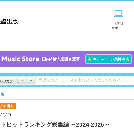
お客様
サポート
★
★
国内&輸入楽譜も豊富♪
キャンペーン実施中
てのカテゴリー
曲集
プル有り
ノソロ
トヒットランキング総集編 ～2024-2025～