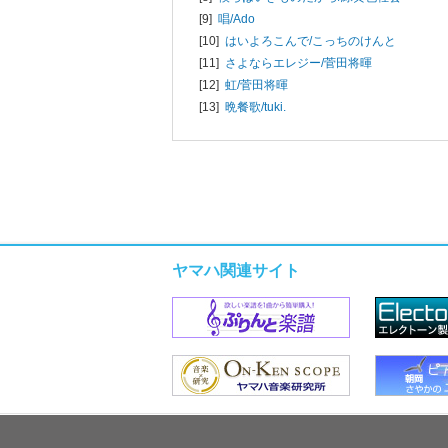
[9]
唱/
Ado
[10]
はいよろこんで/
こっちのけんと
[11]
さよならエレジー/
菅田将暉
[12]
虹/
菅田将暉
[13]
晩餐歌/
tuki.
ヤマハ関連サイト