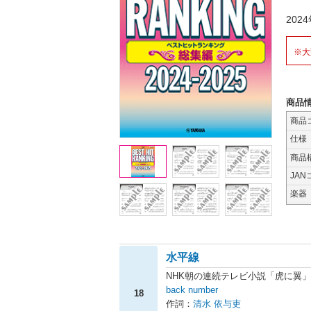
20
※大
商品
商品
仕様
商品
JAN
楽器
水平線
NHK朝の連続テレビ小説「虎に翼
back number
18
作詞：
清水 依与吏