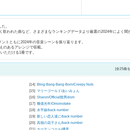
した。
く歌われた曲など、さまざまなランキングデータより厳選の2024年によく聞
ントともに2024年の音楽シーンを振り返ります。
たえのあるアレンジで収載。
みいただける1冊です。
[全25曲
[14]
Bling-Bang-Bang-Born/
Creepy Nuts
[15]
マリーゴールド/
あいみょん
[16]
Sharon/
Official髭男dism
[17]
幾億光年/
Omoinotake
[18]
水平線/
back number
[19]
新しい恋人達に/
back number
[20]
高嶺の花子さん/
back number
[21]
カーテンコール/
優里