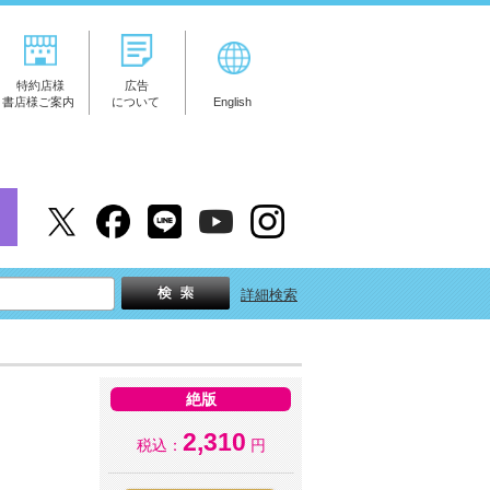
特約店様
広告
書店様ご案内
について
English
詳細検索
絶版
2,310
税込：
円