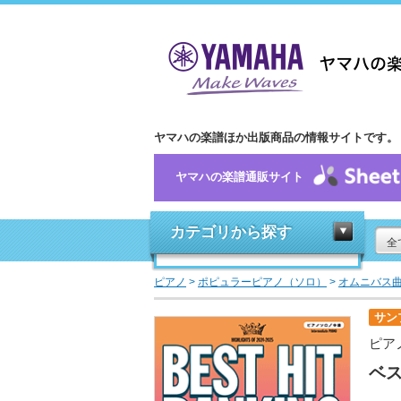
ヤマハの楽譜ほか出版商品の情報サイトです。
ヤマハの楽譜通販サイト
カテゴリから探す
全
ピアノ
>
ポピュラーピアノ（ソロ）
>
オムニバス
サン
ピア
ベス