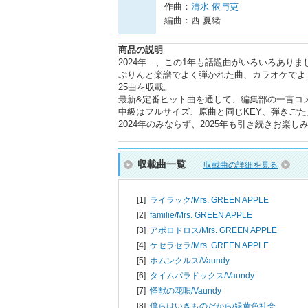
作曲：
清水 依与吏
編曲：西 夏緒
商品の説明
2024年…、この1年も話題曲がいろいろありま
ぷりんと楽譜でよく弾かれた曲、カラオケでよ
25曲を収載。
最新&定番ヒット曲を通して、編集部の一言コメ
中級はフルサイズ、原曲と同じKEY、弾きご
2024年のみならず、2025年も引き続きお楽し
収載曲一覧
収載曲の詳細を見る
[1]
ライラック/
Mrs. GREEN APPLE
[2]
familie/
Mrs. GREEN APPLE
[3]
アポロドロス/
Mrs. GREEN APPLE
[4]
ケセラセラ/
Mrs. GREEN APPLE
[5]
ホムンクルス/
Vaundy
[6]
タイムパラドックス/
Vaundy
[7]
怪獣の花唄/
Vaundy
[8]
僕らはいきものだから/
緑黄色社会