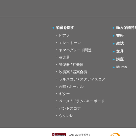
楽譜を探す
輸入楽譜特
ピアノ
書籍
エレクトーン
雑誌
ヤマハグレード関連
文具
弦楽器
講座
管楽器 / 打楽器
Muma
吹奏楽 / 器楽合奏
フルスコア / スタディスコア
合唱 / ボーカル
ギター
ベース / ドラム / キーボード
バンドスコア
ウクレレ
JASRAC許諾番号：