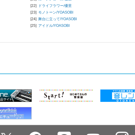
[22]
ドライフラワー/
優里
[23]
モノトーン/
YOASOBI
[24]
舞台に立って/
YOASOBI
[25]
アイドル/
YOASOBI