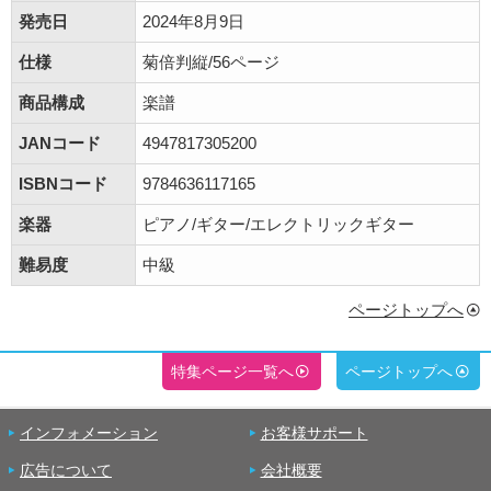
発売日
2024年8月9日
仕様
菊倍判縦/56ページ
商品構成
楽譜
JANコード
4947817305200
ISBNコード
9784636117165
楽器
ピアノ/ギター/エレクトリックギター
難易度
中級
ページトップへ
特集ページ一覧へ
ページトップへ
インフォメーション
お客様サポート
広告について
会社概要