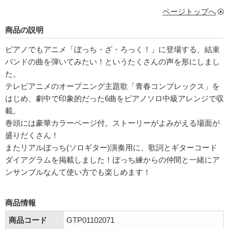
ページトップへ
商品の説明
ピアノでもアニメ「ぼっち・ざ・ろっく！」に登場する、結束
バンドの曲を弾いてみたい！というたくさんの声を形にしまし
た。
テレビアニメのオープニング主題歌「青春コンプレックス」を
はじめ、劇中で印象的だった6曲をピアノソロ中級アレンジで収
載。
巻頭には豪華カラーページ付。ストーリーがよみがえる場面が
盛りだくさん！
またリアルぼっち(ソロギター)演奏用に、歌詞とギターコード
ダイアグラムを掲載しました！ぼっち練からの仲間と一緒にア
ンサンブルなんて使い方でも楽しめます！
商品情報
商品コード
GTP01102071