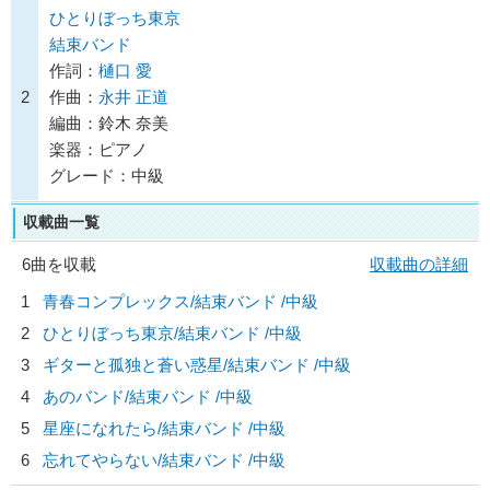
ひとりぼっち東京
結束バンド
作詞：
樋口 愛
2
作曲：
永井 正道
編曲：鈴木 奈美
楽器：ピアノ
グレード：中級
収載曲一覧
6曲を収載
収載曲の詳細
1
青春コンプレックス/
結束バンド
/中級
2
ひとりぼっち東京/
結束バンド
/中級
3
ギターと孤独と蒼い惑星/
結束バンド
/中級
4
あのバンド/
結束バンド
/中級
5
星座になれたら/
結束バンド
/中級
6
忘れてやらない/
結束バンド
/中級