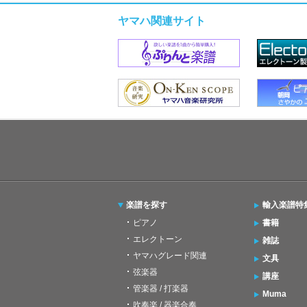
ヤマハ関連サイト
楽譜を探す
輸入楽譜特
ピアノ
書籍
エレクトーン
雑誌
ヤマハグレード関連
文具
弦楽器
講座
管楽器 / 打楽器
Muma
吹奏楽 / 器楽合奏