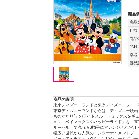
商品
商品
仕様
商品
JAN
楽器
難易
商品の説明
東京ディズニーランドと東京ディズニーシー、
東京ディズニーランドからは、ディズニー映画
ものがたり”」のライドスルー・ミックスをギ
ョン「ベイマックスのハッピーライド」を、東
ルーセル」で流れる3拍子にアレンジされた“ホ
幅広い世代から人気のエンターテイメントプロ
ゾートの定番アトラクションやショー＆パレー