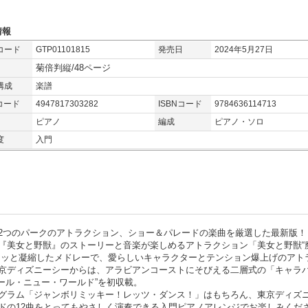
情報
コード
GTP01101815
発売日
2024年5月27日
菊倍判縦/48ページ
構成
楽譜
コード
4947817303282
ISBNコード
9784636114713
ピアノ
編成
ピアノ・ソロ
度
入門
2つのパークのアトラクション、ショー＆パレードの楽曲を厳選した最新版！
『美女と野獣』のストーリーと音楽が楽しめるアトラクション「美女と野獣“
ュッと凝縮したメドレーで、愛らしいキャラクターとテンション爆上げのアト
京ディズニーシーからは、アラビアンコーストにそびえる二層式の「キャラ
ール・ニュー・ワールド”を初収載。
グラム「ジャンボリミッキー！レッツ・ダンス！」はもちろん、東京ディズ
ドの12曲をとってもやさしく演奏できる入門ピアノアレンジでお楽しみくだ