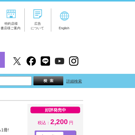
特約店様
広告
書店様ご案内
について
English
詳細検索
好評発売中
2,200
税込：
円
1冊!