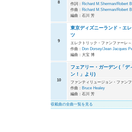
8
作詞：
Richard M.Sherman/Robert 
作曲：
Richard M.Sherman/Robert 
編曲：石川 芳
東京ディズニーランド・エレ
ツ
9
エレクトリック・ファンファーレ～
作曲：
Don Dorsey/Jean Jacques Pe
編曲：大宝 博
フェアリー・ガーデン (「
ン！」より)
10
ファンティリュージョン・ファンフ
作曲：
Bruce Healey
編曲：石川 芳
収載曲の全曲一覧を見る