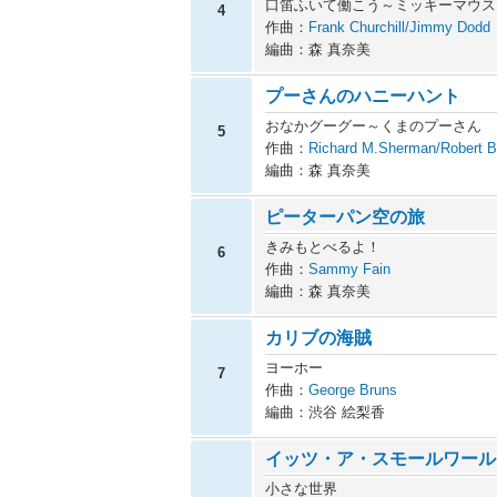
口笛ふいて働こう～ミッキーマウス
4
作曲：
Frank Churchill/Jimmy Dodd
編曲：森 真奈美
プーさんのハニーハント
おなかグーグー～くまのプーさん
5
作曲：
Richard M.Sherman/Robert 
編曲：森 真奈美
ピーターパン空の旅
きみもとべるよ！
6
作曲：
Sammy Fain
編曲：森 真奈美
カリブの海賊
ヨーホー
7
作曲：
George Bruns
編曲：渋谷 絵梨香
イッツ・ア・スモールワール
小さな世界