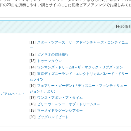
ドの20曲を演奏しやすい調とサイズにした初級ピアノアレンジでお楽しみく
[全20曲
[11]
スター・ツアーズ：ザ・アドベンチャーズ・コンティニュ
ー
[12]
ピノキオの冒険旅行
[13]
トゥーンタウン
[14]
ワンマンズ・ドリームII－ザ・マジック・リブズ・オン
[15]
東京ディズニーランド・エレクトリカルパレード・ドリー
ムライツ
[16]
フェアリー・ガーデン (「ディズニー・ファンティリュー
ジョン！」より)
ツ“アロハ・エ・
[17]
ワンス・アポン・ア・タイム
[18]
ビリーヴ！～シー・オブ・ドリームス～
[19]
マーメイドラグーンシアター
[20]
ビッグバンドビート