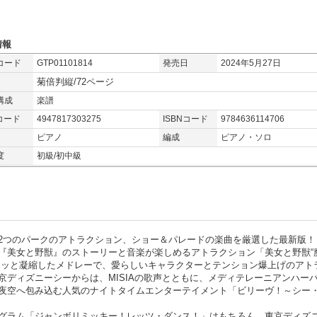
情報
コード
GTP01101814
発売日
2024年5月27日
菊倍判縦/72ページ
構成
楽譜
コード
4947817303275
ISBNコード
9784636114706
ピアノ
編成
ピアノ・ソロ
度
初級/初中級
2つのパークのアトラクション、ショー＆パレードの楽曲を厳選した最新版！
『美女と野獣』のストーリーと音楽が楽しめるアトラクション「美女と野獣“
ュッと凝縮したメドレーで、愛らしいキャラクターとテンション爆上げのアト
ディズニーシーからは、MISIAの歌声とともに、メディテレーニアンハー
夜空へ包み込む人気のナイトタイムエンターテイメント「ビリーヴ！～シー
グラム「ジャンボリミッキー！レッツ・ダンス！」はもちろん、東京ディズ