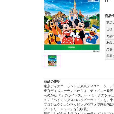
冊！
商品
商品
仕様
商品
JAN
楽器
難易
商品の説明
東京ディズニーランドと東京ディズニーシー、
東京ディズニーランドからは、ディズニー映画
ものがたり”」のライドスルー・ミックスをギ
ョン「ベイマックスのハッピーライド」を、東京
プロジェクションマッピングや花火で感動的に
ブ・ドリームス～」を初収載。
幅広い世代から人気のエンターテイメントプロ