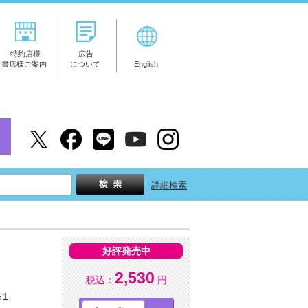
特約店様
広告
書店様ご案内
について
English
詳細検索
好評発売中
2,530
税込：
円
1