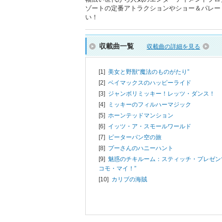
ゾートの定番アトラクションやショー＆パレー
い！
収載曲一覧
収載曲の詳細を見る
[1]
美女と野獣“魔法のものがたり”
[2]
ベイマックスのハッピーライド
[3]
ジャンボリミッキー！レッツ・ダンス！
[4]
ミッキーのフィルハーマジック
[5]
ホーンテッドマンション
[6]
イッツ・ア・スモールワールド
[7]
ピーターパン空の旅
[8]
プーさんのハニーハント
[9]
魅惑のチキルーム：スティッチ・プレゼン
コモ・マイ！”
[10]
カリブの海賊