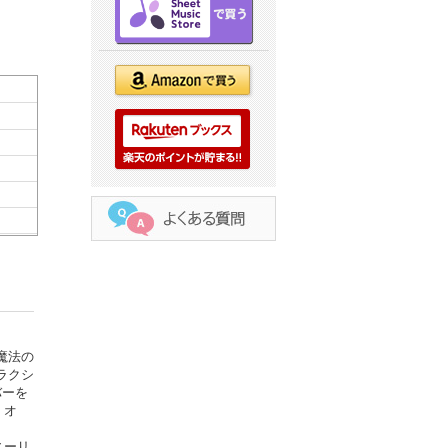
魔法の
ラクシ
バーを
・オ
ニーリ