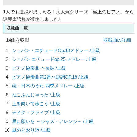
1人でも連弾が楽しめる！大人気シリーズ「極上のピアノ」から
連弾楽譜集が登場しました♪
収載曲一覧
14曲を収載
収載曲の詳細
1
ショパン・エチュードOp.10メドレー /上級
2
ショパン エチュードop.25 メドレー /上級
3
ピアノ協奏曲 ヘ長調 /上級
4
ピアノ協奏曲第2番ハ短調OP.18 /上級
5
続・日本のうた 四季メドレー /上級
6
ねこふんじゃった /上級
7
上を向いて歩こう /上級
8
テイク・ファイブ /上級
9
星に願いを ～ジャズ・アレンジ～ /上級
10
風のとおり道 /上級