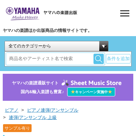
ヤマハの楽譜ほか出版商品の情報サイトです。
条件を追加
ヤマハの楽譜通販サイト
国内&輸入楽譜も豊富♪
★
★
キャンペーン実施中
ピアノ
>
ピアノ連弾/アンサンブル
>
連弾/アンサンブル 上級
サンプル有り