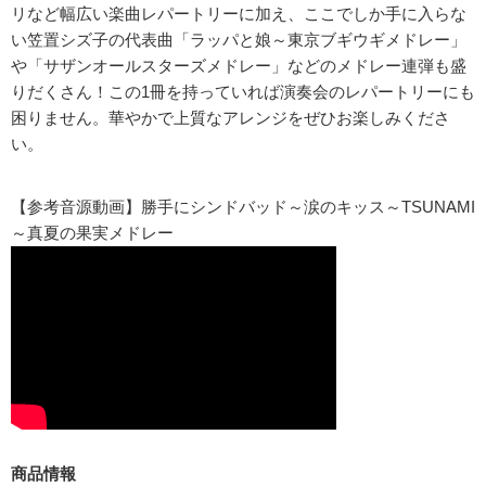
リなど幅広い楽曲レパートリーに加え、ここでしか手に入らな
い笠置シズ子の代表曲「ラッパと娘～東京ブギウギメドレー」
や「サザンオールスターズメドレー」などのメドレー連弾も盛
りだくさん！この1冊を持っていれば演奏会のレパートリーにも
困りません。華やかで上質なアレンジをぜひお楽しみくださ
い。
【参考音源動画】勝手にシンドバッド～涙のキッス～TSUNAMI
～真夏の果実メドレー
商品情報