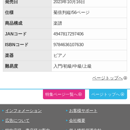
発売日
2023年10月16日
仕様
菊倍判縦/56ページ
商品構成
楽譜
JANコード
4947817297406
ISBNコード
9784636107630
楽器
ピアノ
難易度
入門/初級/中級/上級
ページトップへ
特集ページ一覧へ
ページトップへ
インフォメーション
お客様サポート
広告について
会社概要