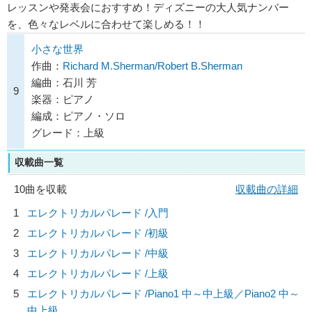
レッスンや発表会におすすめ！ディズニーの大人気ナンバー
を、色々なレベルに合わせて楽しめる！！
小さな世界
作曲：
Richard M.Sherman/Robert B.Sherman
編曲：石川 芳
9
楽器：ピアノ
編成：ピアノ・ソロ
グレード：上級
収載曲一覧
10曲を収載
収載曲の詳細
1
エレクトリカルパレード /入門
2
エレクトリカルパレード /初級
3
エレクトリカルパレード /中級
4
エレクトリカルパレード /上級
5
エレクトリカルパレード /Piano1 中～中上級／Piano2 中～
中上級