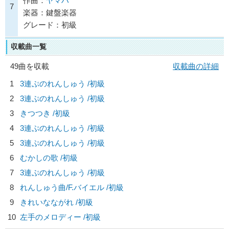
作曲：
ヤマハ
7
楽器：鍵盤楽器
グレード：初級
収載曲一覧
49曲を収載
収載曲の詳細
1
3連ぷのれんしゅう /初級
2
3連ぷのれんしゅう /初級
3
きつつき /初級
4
3連ぷのれんしゅう /初級
5
3連ぷのれんしゅう /初級
6
むかしの歌 /初級
7
3連ぷのれんしゅう /初級
8
れんしゅう曲/
F.バイエル
/初級
9
きれいなながれ /初級
10
左手のメロディー /初級