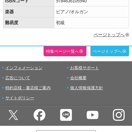
ISBNコード
9784636105940
楽器
ピアノ/オルガン
難易度
初級
ページトップへ
特集ページ一覧へ
ページトップへ
インフォメーション
お客様サポート
広告について
会社概要
特約店様・書店様ご案内
個人情報保護方針
サイトポリシー