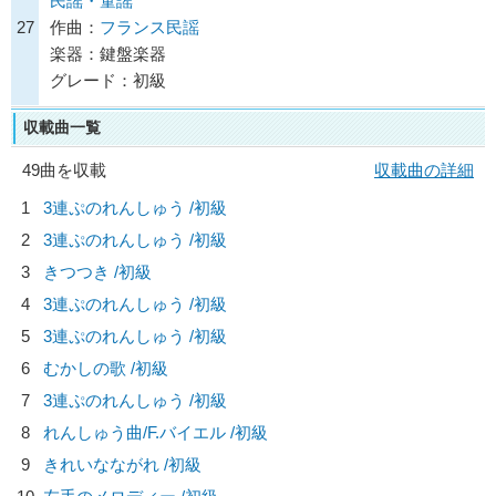
民謡・童謡
27
作曲：
フランス民謡
楽器：鍵盤楽器
グレード：初級
収載曲一覧
49曲を収載
収載曲の詳細
1
3連ぷのれんしゅう /初級
2
3連ぷのれんしゅう /初級
3
きつつき /初級
4
3連ぷのれんしゅう /初級
5
3連ぷのれんしゅう /初級
6
むかしの歌 /初級
7
3連ぷのれんしゅう /初級
8
れんしゅう曲/
F.バイエル
/初級
9
きれいなながれ /初級