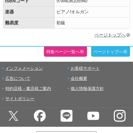
ISBNコード
9784636105940
楽器
ピアノ/オルガン
難易度
初級
ページトップへ
特集ページ一覧へ
ページトップへ
インフォメーション
お客様サポート
広告について
会社概要
特約店様・書店様ご案内
個人情報保護方針
サイトポリシー