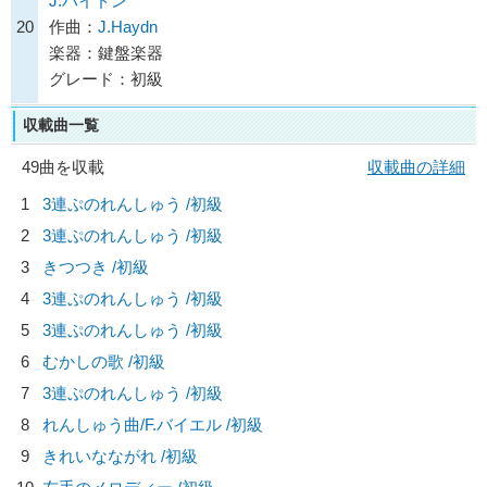
J.ハイドン
20
作曲：
J.Haydn
楽器：鍵盤楽器
グレード：初級
収載曲一覧
49曲を収載
収載曲の詳細
1
3連ぷのれんしゅう /初級
2
3連ぷのれんしゅう /初級
3
きつつき /初級
4
3連ぷのれんしゅう /初級
5
3連ぷのれんしゅう /初級
6
むかしの歌 /初級
7
3連ぷのれんしゅう /初級
8
れんしゅう曲/
F.バイエル
/初級
9
きれいなながれ /初級