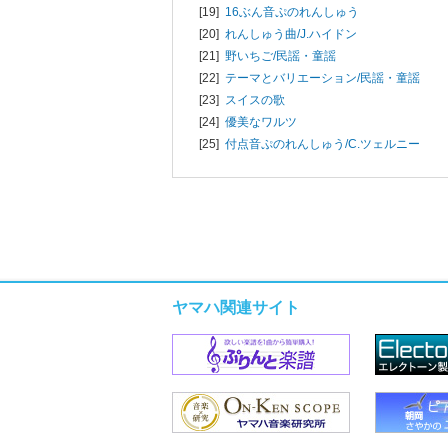
[19]
16ぶん音ぷのれんしゅう
[20]
れんしゅう曲/
J.ハイドン
[21]
野いちご/
民謡・童謡
[22]
テーマとバリエーション/
民謡・童謡
[23]
スイスの歌
[24]
優美なワルツ
[25]
付点音ぷのれんしゅう/
C.ツェルニー
ヤマハ関連サイト