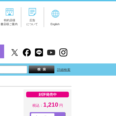
特約店様
広告
書店様ご案内
について
English
詳細検索
好評発売中
1,210
税込：
円