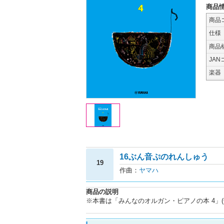
商品
商品
仕様
商品
JAN
楽器
16ぶん音ぷのれんしゅう
19
作曲：
ヤマハ
商品の説明
※本書は「みんなのオルガン・ピアノの本 4」(GT