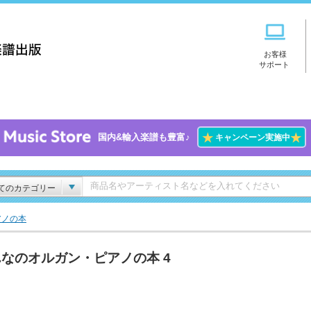
お客様
サポート
★
★
国内&輸入楽譜も豊富♪
キャンペーン実施中
てのカテゴリー
アノの本
なのオルガン・ピアノの本 4