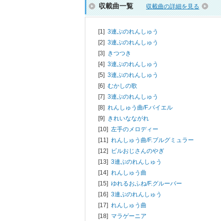
収載曲一覧
収載曲の詳細を見る
[1]
3連ぷのれんしゅう
[2]
3連ぷのれんしゅう
[3]
きつつき
[4]
3連ぷのれんしゅう
[5]
3連ぷのれんしゅう
[6]
むかしの歌
[7]
3連ぷのれんしゅう
[8]
れんしゅう曲/
F.バイエル
[9]
きれいなながれ
[10]
左手のメロディー
[11]
れんしゅう曲/
F.ブルグミュラー
[12]
ビルおじさんのやぎ
[13]
3連ぷのれんしゅう
[14]
れんしゅう曲
[15]
ゆれるおふね/
F.グルーバー
[16]
3連ぷのれんしゅう
[17]
れんしゅう曲
[18]
マラゲーニア