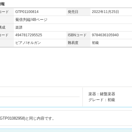
情報
コード
GTP01100814
発売日
2022年11月25日
菊倍判縦/48ページ
構成
楽譜
コード
4947817295525
ISBNコード
9784636105940
ピアノ/オルガン
難易度
初級
楽器：鍵盤楽器
グレード：初級
P01082958)と同じ内容です。