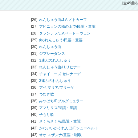
[全49曲
[26]
れんしゅう曲/
J.A.メトカーフ
[27]
アビニョンの橋の上で/
民謡・童謡
[28]
タランテラ/
L.V.ベートーヴェン
[29]
♯のれんしゅう/
民謡・童謡
[30]
れんしゅう曲
[31]
ジプシーダンス
[32]
3連ぷのれんしゅう
[33]
れんしゅう曲/
H.リヒナー
[34]
チャイニーズ セレナーデ
[35]
3連ぷのれんしゅう
[36]
アベ マリア/
フリーゲ
[37]
つむぎ歌
[38]
みつばち/
F.ブルグミュラー
[39]
アマリリス/
民謡・童謡
[40]
子もり歌
[41]
さくらさくら/
民謡・童謡
[42]
かわいいかくれんぼ/
F.シューベルト
[43]
オオ スザンナ/
童謡・唱歌