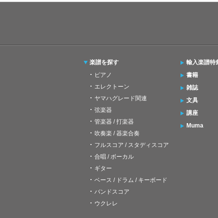
楽譜を探す
輸入楽譜特
ピアノ
書籍
エレクトーン
雑誌
ヤマハグレード関連
文具
弦楽器
講座
管楽器 / 打楽器
Muma
吹奏楽 / 器楽合奏
フルスコア / スタディスコア
合唱 / ボーカル
ギター
ベース / ドラム / キーボード
バンドスコア
ウクレレ