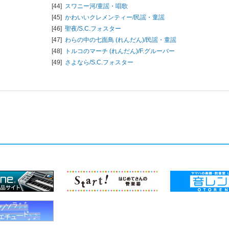
[44]
スワニー河/
童謡・唱歌
[45]
かわいいクレメンティー/
民謡・童謡
[46]
聖夜/
S.C.フォスター
[47]
わらの中の七面鳥 (れんだん)/
民謡・童謡
[48]
トルコのマーチ (れんだん)/
F.グルーバー
[49]
さよなら/
S.C.フォスター