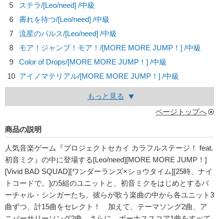
5
ステラ/
[Leo/need]
/中級
6
霽れを待つ/
[Leo/need]
/中級
7
流星のパルス/
[Leo/need]
/中級
8
モア！ジャンプ！モア！/
[MORE MORE JUMP！]
/中級
9
Color of Drops/
[MORE MORE JUMP！]
/中級
10
アイノマテリアル/
[MORE MORE JUMP！]
/中級
もっと見る
ページトップへ
商品の説明
人気音楽ゲーム『プロジェクトセカイ カラフルステージ！ feat.
初音ミク』の中に登場する[Leo/need][MORE MORE JUMP！]
[Vivid BAD SQUAD][ワンダーランズ×ショウタイム][25時、ナイ
トコードで。]の5組のユニットと、初音ミクをはじめとするバ
ーチャル・シンガーたち。彼らが歌う楽曲の中から各ユニット3
曲ずつ、計15曲をセレクト！ 加えて、テーマソング2曲、ア
ニバーサリーソング2曲、さらに、ボーナススコア1曲をすべて