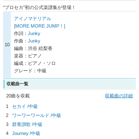
“プロセカ”初の公式楽譜集が登場！
アイノマテリアル
[MORE MORE JUMP！]
作詞：
Junky
作曲：
Junky
10
編曲：渋谷 絵梨香
楽器：ピアノ
編成：ピアノ・ソロ
グレード：中級
収載曲一覧
20曲を収載
収載曲の詳細
1
セカイ /中級
2
ワーワーワールド /中級
3
群青讃歌 /中級
4
Journey /中級