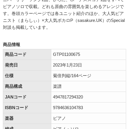
ピアノソロで収載。どれも原曲の雰囲気を楽しめるアレンジで
す。巻頭カラーページでは各ユニット紹介のほか、大人気ピア
ニスト（まらしぃ）×大人気ボカロP（sasakure.UK）のSpecial
対談も掲載しています。
商品情報
商品コード
GTP01100675
発売日
2023年1月23日
仕様
菊倍判縦/164ページ
商品構成
楽譜
JANコード
4947817294320
ISBNコード
9784636104783
楽器
ピアノ
編成
ピアノ・ソロ