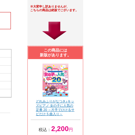
※大変申し訳ありませんが、
こちらの商品は絶版でございます。
この商品には
新版があります。
どれみふりがなつき♪キッ
ズピアノ 女の子に人気の
定番 20 ～片手でひけるサ
ビだけ 5 曲入り～
2,200
税込：
円