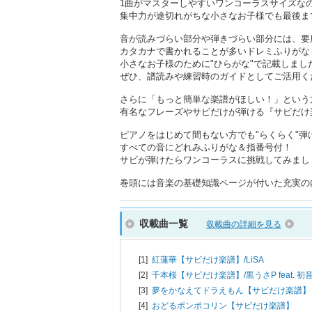
1曲がマスターしやすいワンコーラスサイズな
集中力が途切れがちな小さなお子様でも最後ま
音が読みづらい部分や弾きづらい部分には、要
カタカナで書かれることが多いドレミふりがな
小さなお子様のために"ひらがな"で記載しまし
ぜひ、譜読みや練習時のガイドとしてご活用く
さらに「もっと簡単な楽譜がほしい！」という
有名なフレーズやサビだけが弾ける『サビだけ
ピアノをはじめて間もない方でも"らくらく"弾
すべての音にどれみふりがな＆指番号付！
サビが弾けたらワンコーラスに挑戦してみまし
巻頭には音楽の基礎知識ページが付いた充実の
収載曲一覧
収載曲の詳細を見る
[1]
紅蓮華【サビだけ楽譜】/
LiSA
[2]
千本桜【サビだけ楽譜】/
黒うさP feat. 
[3]
夢をかなえてドラえもん【サビだけ楽譜】
[4]
おどるポンポコリン【サビだけ楽譜】