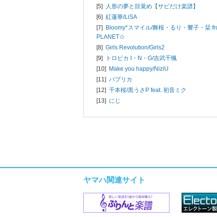
[5]
人形の夢と目覚め【サビだけ楽譜】
[6]
紅蓮華/
LiSA
[7]
Bloomy*スマイル/
舞桜・るり・響子・栞 fro
PLANET☆
[8]
Girls Revolution/
Girls2
[9]
トロピカ I・N・G/
吉武千颯
[10]
Make you happy/
NiziU
[11]
パプリカ
[12]
千本桜/
黒うさP feat. 初音ミク
[13]
にじ
ヤマハ関連サイト