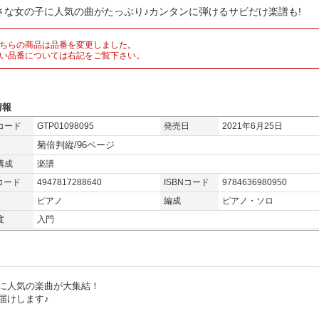
さな女の子に人気の曲がたっぷり♪カンタンに弾けるサビだけ楽譜も!
ちらの商品は品番を変更しました。
い品番については右記をご覧下さい。
情報
コード
GTP01098095
発売日
2021年6月25日
菊倍判縦/96ページ
構成
楽譜
コード
4947817288640
ISBNコード
9784636980950
ピアノ
編成
ピアノ・ソロ
度
入門
に人気の楽曲が大集結！
届けします♪