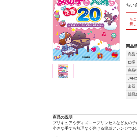
ちい
※こ
新し
商品
商品
仕様
商品
JAN
楽器
難易
商品の説明
プリキュアやディズニープリンセスなど女の子
小さな手でも無理なく弾ける簡単アレンジでお