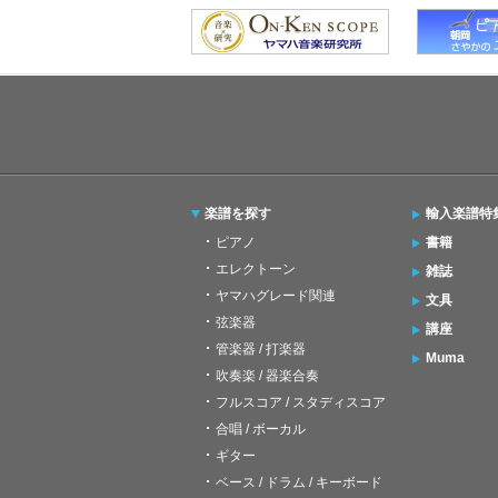
楽譜を探す
輸入楽譜特
ピアノ
書籍
エレクトーン
雑誌
ヤマハグレード関連
文具
弦楽器
講座
管楽器 / 打楽器
Muma
吹奏楽 / 器楽合奏
フルスコア / スタディスコア
合唱 / ボーカル
ギター
ベース / ドラム / キーボード