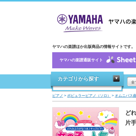
ヤマハの楽譜ほか出版商品の情報サイトです。
ヤマハの楽譜通販サイト
カテゴリから探す
全
ピアノ
>
ポピュラーピアノ（ソロ）
>
オムニバス
どれ
片