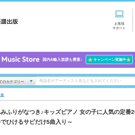
お客様
サポート
★
★
国内&輸入楽譜も豊富♪
キャンペーン実施中
てのカテゴリー
曲集
みふりがなつき♪キッズピアノ 女の子に人気の定番2
手でひけるサビだけ5曲入り～