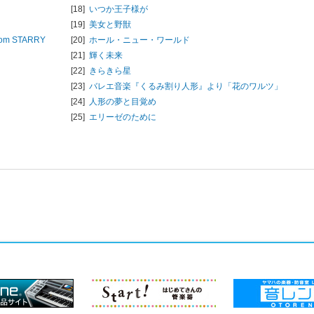
[18]
いつか王子様が
[19]
美女と野獣
m STARRY
[20]
ホール・ニュー・ワールド
[21]
輝く未来
[22]
きらきら星
[23]
バレエ音楽『くるみ割り人形』より「花のワルツ」
[24]
人形の夢と目覚め
[25]
エリーゼのために