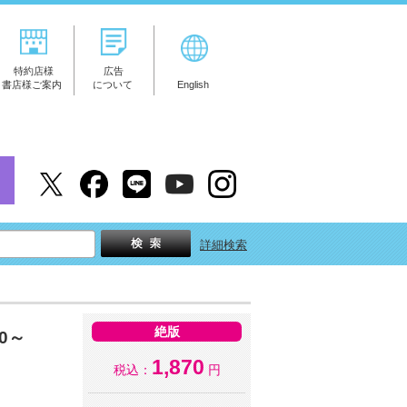
特約店様
広告
書店様ご案内
について
English
詳細検索
絶版
0～
1,870
税込：
円