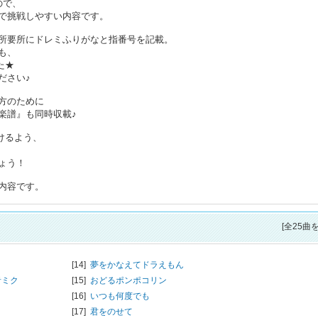
ので、
で挑戦しやすい内容です。
所要所にドレミふりがなと指番号を記載。
も、
た★
ださい♪
方のために
楽譜』も同時収載♪
けるよう、
ょう！
内容です。
[全25曲
[14]
夢をかなえてドラえもん
初音ミク
[15]
おどるポンポコリン
[16]
いつも何度でも
[17]
君をのせて