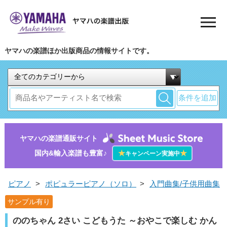
ヤマハの楽譜ほか出版商品の情報サイトです。
条件を追加
ヤマハの楽譜通販サイト
国内&輸入楽譜も豊富♪
★
★
キャンペーン実施中
ピアノ
>
ポピュラーピアノ（ソロ）
>
入門曲集/子供用曲集
サンプル有り
ののちゃん 2さい こどもうた ～おやこで楽しむ かん