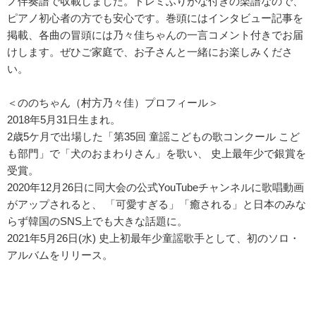
ノ伴奏譜で収載しました。ドレミふりがな付きの楽譜なので、
ピアノ初心者の方でも安心です。巻頭にはインタビュー記事を
掲載、各曲の冒頭には乃々佳ちゃんの一言コメント付きでお届
けします。ぜひご家庭で、お子さんと一緒にお楽しみくださ
い。
＜ののちゃん（村方乃々佳）プロフィール＞
2018年5月31日生まれ。
2歳5ケ月で出場した「第35回 童謡こどもの歌コンクール こど
も部門」で「犬のおまわりさん」を歌い、 史上最年少で銀賞を
受賞。
2020年12月26日に同大会の公式YouTubeチャンネルに歌唱動画
がアップされると、 「可愛すぎる」「癒される」と日本のみな
らず韓国のSNS上でも大きな話題に。
2021年5月26日(水) 史上初最年少童謡歌手として、初のソロ・
アルバムをリリース。