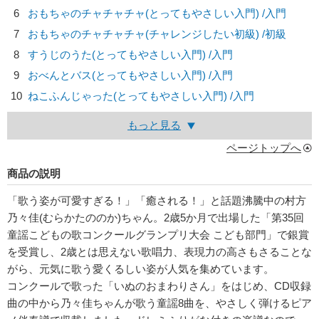
6
おもちゃのチャチャチャ(とってもやさしい入門) /入門
7
おもちゃのチャチャチャ(チャレンジしたい初級) /初級
8
すうじのうた(とってもやさしい入門) /入門
9
おべんとバス(とってもやさしい入門) /入門
10
ねこふんじゃった(とってもやさしい入門) /入門
もっと見る
ページトップへ
商品の説明
「歌う姿が可愛すぎる！」「癒される！」と話題沸騰中の村方
乃々佳(むらかたののか)ちゃん。2歳5か月で出場した「第35回
童謡こどもの歌コンクールグランプリ大会 こども部門」で銀賞
を受賞し、2歳とは思えない歌唱力、表現力の高さもさることな
がら、元気に歌う愛くるしい姿が人気を集めています。
コンクールで歌った「いぬのおまわりさん」をはじめ、CD収録
曲の中から乃々佳ちゃんが歌う童謡8曲を、やさしく弾けるピア