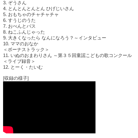
3. ぞうさん
4. とんとんとんとん ひげじいさん
5. おもちゃのチャチャチャ
6. すうじのうた
7. おべんとバス
8. ねこふんじゃった
9. 大きくなったら なんになろう？～インタビュー
10. ママのおなか
＜ボーナストラック＞
11. いぬのおまわりさん ～第３５回童謡こどもの歌コンクール
＜ライブ録音＞
12. とーく・たいむ
[収録の様子]