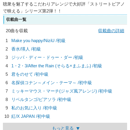
聴衆を魅了するこだわりアレンジで大好評「ストリートピアノ
で映える」シリーズ第2弾！！
収載曲一覧
20曲を収載
収載曲の詳細
1
Make you happy/
NiziU
/初級
2
香水/
瑛人
/初級
3
ジッパ・ディー・ドゥー・ダー /初級
4
1・2・3/
After the Rain (そらる×まふまふ)
/初級
5
君をのせて /初中級
6
名探偵コナン～メイン・テーマ～ /初中級
7
ミッキーマウス・マーチ(ジャズ風アレンジ) /初中級
8
リベルタンゴ/
ピアソラ
/初中級
9
私のお気に入り /初中級
10
紅/
X JAPAN
/初中級
もっと見る