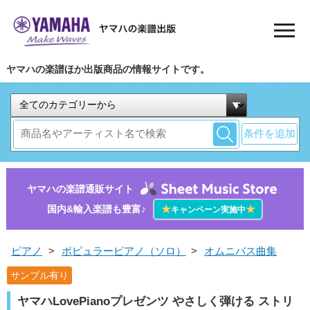
ヤマハの楽譜ほか出版商品の情報サイトです。
条件を追加
ヤマハの楽譜通販サイト
国内&輸入楽譜も豊富♪
★
★
キャンペーン実施中
ピアノ
>
ポピュラーピアノ（ソロ）
>
オムニバス曲集
サンプル有り
ヤマハLovePianoプレゼンツ やさしく弾ける ストリ