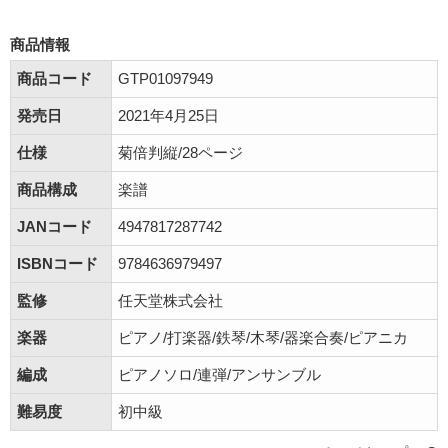
商品情報
商品コード
GTP01097949
発売日
2021年4月25日
仕様
菊倍判縦/28ページ
商品構成
楽譜
JANコード
4947817287742
ISBNコード
9784636979497
監修
任天堂株式会社
楽器
ピアノ/打楽器/鉄琴/木琴/器楽合奏/ピアニカ
編成
ピアノソロ/連弾/アンサンブル
難易度
初中級