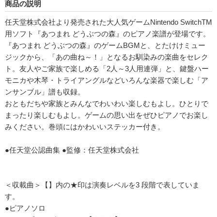
商品の説明
任天堂株式会社より発売された大人気ゲームNintendo SwitchTM
用ソフト『あつまれ どうぶつの森』のピアノ楽譜が登場です。
『あつまれ どうぶつの森』のゲームBGMと、とたけけミュー
ジックから、「あの曲ね～！」となるお馴染みの楽曲をセレク
ト。友人やご家族で楽しめる「2人～3人用連弾」と、鍵盤ハー
モニカや木琴・トライアングルなどいろんな楽器で楽しむ「ア
ンサンブル」譜も収録。
おともだちや家族とみんなでわいわい楽しむもよし。ひとりで
まったり楽しむもよし。ゲームの思い出をぜひピアノでお楽し
みください。巻頭にはかわいいステッカー付き。
●任天堂公認曲集 ●監修：任天堂株式会社
＜収載曲＞【】内の★印は演奏レベルを3 段階で表していま
す。
●ピアノソロ