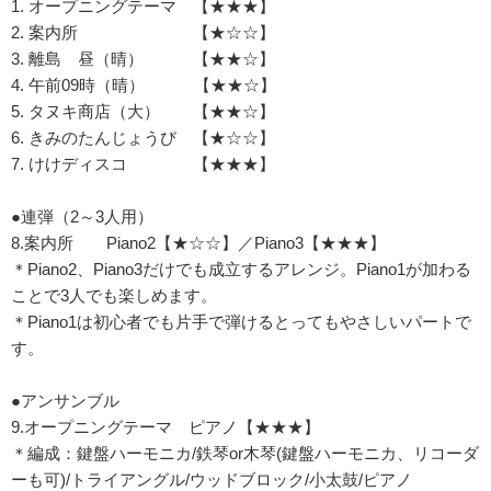
1. オープニングテーマ 【★★★】
2. 案内所 【★☆☆】
3. 離島 昼（晴） 【★★☆】
4. 午前09時（晴） 【★★☆】
5. タヌキ商店（大） 【★★☆】
6. きみのたんじょうび 【★☆☆】
7. けけディスコ 【★★★】
●連弾（2～3人用）
8.案内所 Piano2【★☆☆】／Piano3【★★★】
＊Piano2、Piano3だけでも成立するアレンジ。Piano1が加わる
ことで3人でも楽しめます。
＊Piano1は初心者でも片手で弾けるとってもやさしいパートで
す。
●アンサンブル
9.オープニングテーマ ピアノ【★★★】
＊編成：鍵盤ハーモニカ/鉄琴or木琴(鍵盤ハーモニカ、リコーダ
ーも可)/トライアングル/ウッドブロック/小太鼓/ピアノ