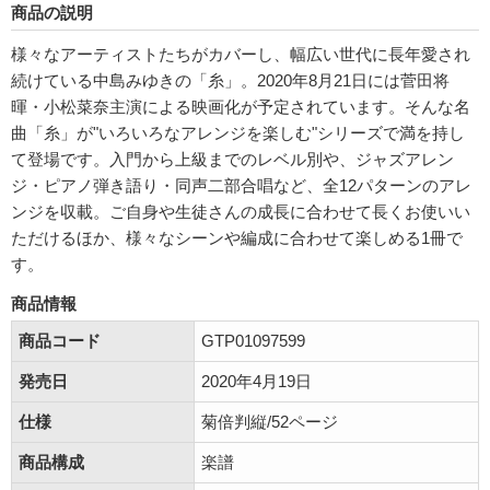
商品の説明
様々なアーティストたちがカバーし、幅広い世代に長年愛され
続けている中島みゆきの「糸」。2020年8月21日には菅田将
暉・小松菜奈主演による映画化が予定されています。そんな名
曲「糸」が"いろいろなアレンジを楽しむ"シリーズで満を持し
て登場です。入門から上級までのレベル別や、ジャズアレン
ジ・ピアノ弾き語り・同声二部合唱など、全12パターンのアレ
ンジを収載。ご自身や生徒さんの成長に合わせて長くお使いい
ただけるほか、様々なシーンや編成に合わせて楽しめる1冊で
す。
商品情報
商品コード
GTP01097599
発売日
2020年4月19日
仕様
菊倍判縦/52ページ
商品構成
楽譜