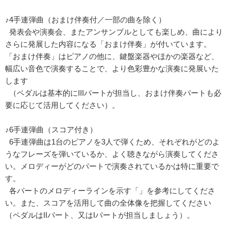
♪4手連弾曲（おまけ伴奏付／一部の曲を除く）
発表会や演奏会、またアンサンブルとしても楽しめ、曲により
さらに発展した内容になる「おまけ伴奏」が付いています。
「おまけ伴奏」はピアノの他に、鍵盤楽器やほかの楽器など、
幅広い音色で演奏することで、より色彩豊かな演奏に発展いた
します
（ペダルは基本的にIIIパートが担当し、おまけ伴奏パートも必
要に応じて活用してください）。
♪6手連弾曲（スコア付き）
6手連弾曲は1台のピアノを3人で弾くため、それぞれがどのよ
うなフレーズを弾いているか、よく聴きながら演奏してくださ
い。メロディーがどのパートで演奏されているかは特に重要で
す。
各パートのメロディーラインを示す「」を参考にしてくださ
い。また、スコアを活用して曲の全体像を把握してください
（ペダルはIIパート、又はIパートが担当しましょう）。