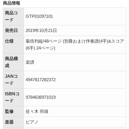
商品情報
商品コ
GTP01097101
ード
発売日
2019年10月21日
仕様
菊倍判縦/48ページ (別冊おまけ伴奏譜(4手)&スコア
(6手) 24ページ)
商品構
楽譜
成
JANコ
4947817282372
ード
ISBNコ
9784636971019
ード
監修
佐々木 邦雄
楽器
ピアノ