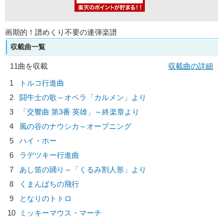
画期的！譜めくり不要の連弾楽譜
収載曲一覧
11曲を収載
収載曲の詳細
1
トルコ行進曲
2
闘牛士の歌～オペラ「カルメン」より
3
「交響曲 第3番 英雄」～終楽章より
4
風の谷のナウシカ～オープニング
5
ハイ・ホー
6
ラデツキー行進曲
7
あし笛の踊り～「くるみ割人形」より
8
くまんばちの飛行
9
となりのトトロ
10
ミッキーマウス・マーチ