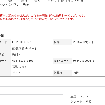
く」「読む」「歌う」「書く」「たたく」を同時に学べる
ール イン ワン」教材！
変申し訳ありませんが、こちらの商品は弊社品切れ中でございます。
りの楽器店または書店などに在庫がある場合もございます。
情報
コード
GTP01096027
発売日
2018年12月21日
菊倍判横/64ページ
構成
教則本
コード
4947817276166
ISBNコード
9784636960273
石黒 加須美
ピアノ
難易度
初級
楽器：ピアノ
グレード：初級