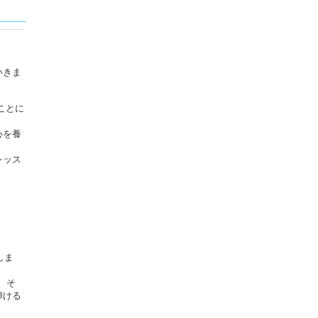
いきま
ことに
心を養
レッス
しま
。そ
弾ける