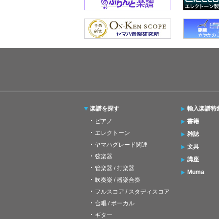
楽譜を探す
輸入楽譜特
ピアノ
書籍
エレクトーン
雑誌
ヤマハグレード関連
文具
弦楽器
講座
管楽器 / 打楽器
Muma
吹奏楽 / 器楽合奏
フルスコア / スタディスコア
合唱 / ボーカル
ギター