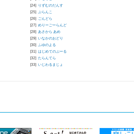
[24]
りずむのだんす
[25]
ぶらんこ
[26]
ごんどら
[27]
めりーごーらんど
[28]
あさから あめ
[29]
いなかのおどり
[30]
ふゆのよる
[31]
はじめてのぷーる
[32]
たらんてら
[33]
いじわるまじょ