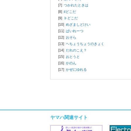
[7]
つかれたときは
[8]
♯どこだ
[9]
♭どこだ
[10]
めざましどけい
[11]
ぱいれーつ
[12]
おそら
[13]
ヘちょうちょうのきょく
[14]
だれのこえ？
[15]
おとうと
[16]
かのん
[17]
かぜにゆれる
ヤマハ関連サイト