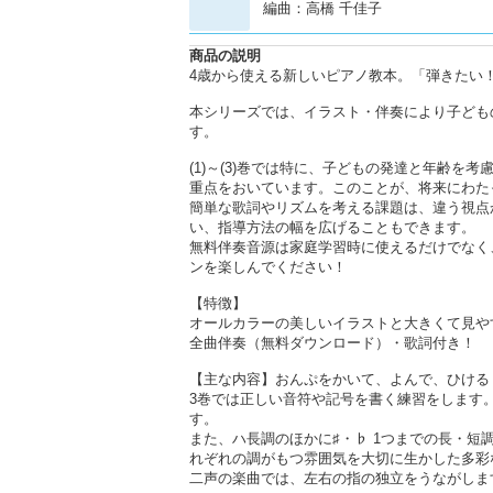
編曲：高橋 千佳子
商品の説明
4歳から使える新しいピアノ教本。「弾きたい
本シリーズでは、イラスト・伴奏により子ども
す。
(1)～(3)巻では特に、子どもの発達と年齢
重点をおいています。このことが、将来にわた
簡単な歌詞やリズムを考える課題は、違う視点
い、指導方法の幅を広げることもできます。
無料伴奏音源は家庭学習時に使えるだけでなく
ンを楽しんでください！
【特徴】
オールカラーの美しいイラストと大きくて見や
全曲伴奏（無料ダウンロード）・歌詞付き！
【主な内容】おんぷをかいて、よんで、ひける
3巻では正しい音符や記号を書く練習をします
す。
また、ハ長調のほかに♯・♭ 1つまでの長・
れぞれの調がもつ雰囲気を大切に生かした多彩
二声の楽曲では、左右の指の独立をうながしま