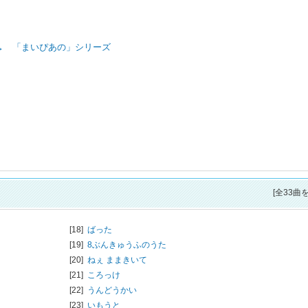
→ 「まいぴあの」シリーズ
[全33曲
[18]
ばった
[19]
8ぶんきゅうふのうた
[20]
ねぇ ままきいて
[21]
ころっけ
[22]
うんどうかい
[23]
いもうと