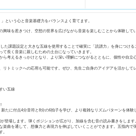
！」という心と音楽基礎力をバランスよく育てます。
の興味を惹きつけ、空想の世界を広げながら音楽を楽しむことから体験して
を考慮した課題設定と大きな五線を使用することで確実に「読譜力」を身につける
って長く音楽に親しむための土台になっていきます。
から考えるきっかけとなり、より深い理解につながるとともに、個性や自立
、リトミックへの応用も可能です。ぜひ、先生ご自身のアイデアを活かして
すい五線
！
。新たに付点4分音符と8分の6拍子を学び、より複雑なリズムパターンを体験
短調が登場します。弾くポジションが広がり、加線を含む音の読み書きをします
な楽曲を通して、想像力と表現力を伸ばしていくことができます。五指内で
す。