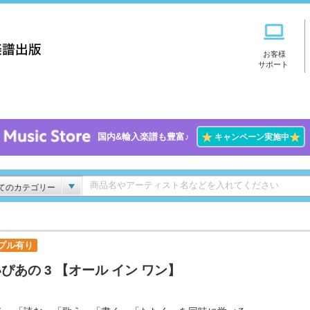
お客様
サポート
★
★
国内&輸入楽譜も豊富♪
キャンペーン実施中
てのカテゴリー
プル有り
ぴあの 3 【オール イン ワン】