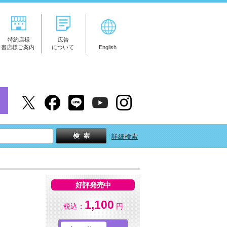
特約店様
広告
書店様ご案内
について
English
詳細検索
好評発売中
1,100
税込：
円