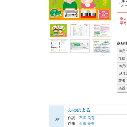
「弾
「オ
※大
最寄
商品
商品
仕様
商品
JAN
著者
楽器
ふゆのよる
作詞：
石黒 美有
30
作曲：
石黒 美有