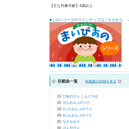
【主な対象年齢】4歳以上
■このシリーズのラインナップはこちらから 
収載曲一覧
収載曲の詳細を見る
[1]
ぴあのさん こんにちは
[2]
ぜんおんぷのうた
[3]
2ぶんおんぷのうた
[4]
4ぶんおんぷのうた
[5]
なかなおり
[6]
ぱんやさん