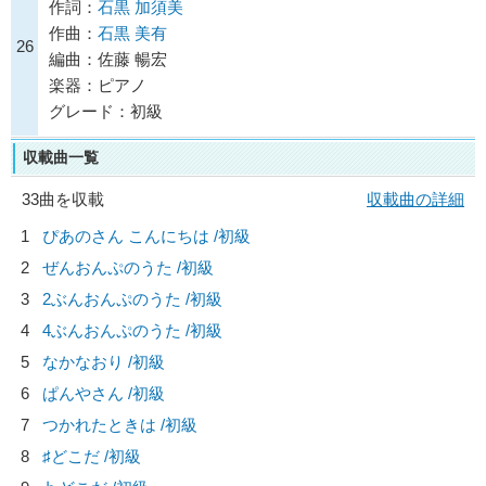
作詞：
石黒 加須美
作曲：
石黒 美有
26
編曲：佐藤 暢宏
楽器：ピアノ
グレード：初級
収載曲一覧
33曲を収載
収載曲の詳細
1
ぴあのさん こんにちは /初級
2
ぜんおんぷのうた /初級
3
2ぶんおんぷのうた /初級
4
4ぶんおんぷのうた /初級
5
なかなおり /初級
6
ぱんやさん /初級
7
つかれたときは /初級
8
♯どこだ /初級