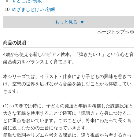
9
♭どこだ /初級
10
めざましどけい /初級
もっと見る
ページトップへ
商品の説明
4歳から使える新しいピアノ教本。「弾きたい！」という心と音
楽基礎力をバランスよく育てます。
本シリーズでは、イラスト・伴奏により子どもの興味を惹きつ
け、空想の世界を広げながら音楽を楽しむことから体験してい
きます。
(1)～(3)巻では特に、子どもの発達と年齢を考慮した課題設定と
大きな五線を使用することで確実に「読譜力」を身につけるこ
とに重点をおいています。このことが、将来にわたって長く音
楽に親しむための土台になっていきます。
簡単な歌詞やリズムを考える課題は、違う視点から考えるきっ