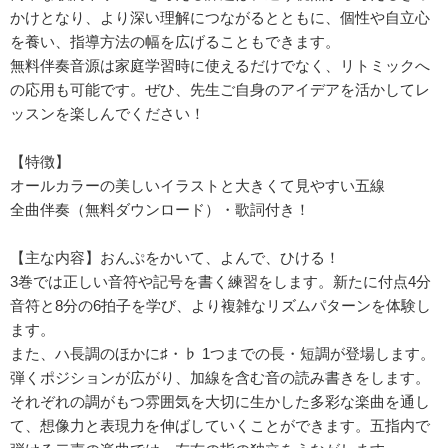
かけとなり、より深い理解につながるとともに、個性や自立心
を養い、指導方法の幅を広げることもできます。
無料伴奏音源は家庭学習時に使えるだけでなく、リトミックへ
の応用も可能です。ぜひ、先生ご自身のアイデアを活かしてレ
ッスンを楽しんでください！
【特徴】
オールカラーの美しいイラストと大きくて見やすい五線
全曲伴奏（無料ダウンロード）・歌詞付き！
【主な内容】おんぷをかいて、よんで、ひける！
3巻では正しい音符や記号を書く練習をします。新たに付点4分
音符と8分の6拍子を学び、より複雑なリズムパターンを体験し
ます。
また、ハ長調のほかに♯・♭ 1つまでの長・短調が登場します。
弾くポジションが広がり、加線を含む音の読み書きをします。
それぞれの調がもつ雰囲気を大切に生かした多彩な楽曲を通し
て、想像力と表現力を伸ばしていくことができます。五指内で