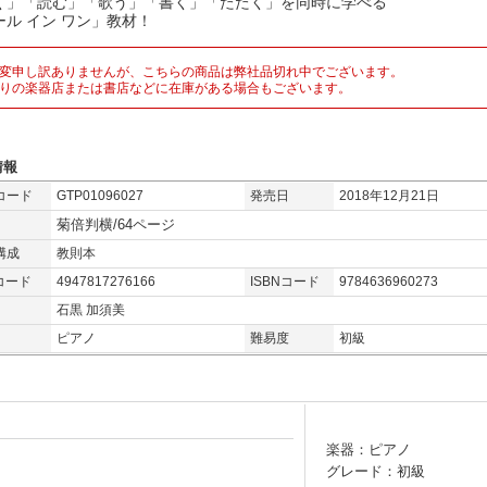
く」「読む」「歌う」「書く」「たたく」を同時に学べる
ール イン ワン」教材！
変申し訳ありませんが、こちらの商品は弊社品切れ中でございます。
りの楽器店または書店などに在庫がある場合もございます。
情報
コード
GTP01096027
発売日
2018年12月21日
菊倍判横/64ページ
構成
教則本
コード
4947817276166
ISBNコード
9784636960273
石黒 加須美
ピアノ
難易度
初級
楽器：ピアノ
グレード：初級