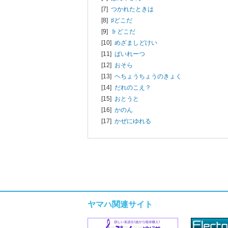
[7]
つかれたときは
[8]
♯どこだ
[9]
♭どこだ
[10]
めざましどけい
[11]
ぱいれーつ
[12]
おそら
[13]
ヘちょうちょうのきょく
[14]
だれのこえ？
[15]
おとうと
[16]
かのん
[17]
かぜにゆれる
ヤマハ関連サイト