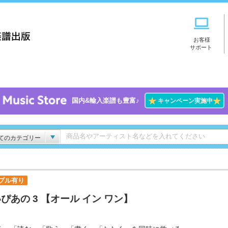
お客様
サポート
★
★
国内&輸入楽譜も豊富♪
キャンペーン実施中
てのカテゴリー
プル有り
ぴあの 3 【オール イン ワン】