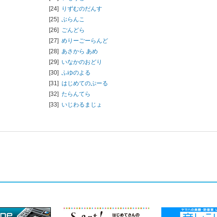
[24]
りずむのだんす
[25]
ぶらんこ
[26]
ごんどら
[27]
めりーごーらんど
[28]
あさから あめ
[29]
いなかのおどり
[30]
ふゆのよる
[31]
はじめてのぷーる
[32]
たらんてら
[33]
いじわるまじょ