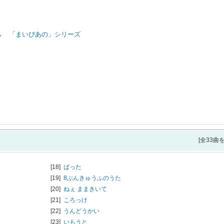
→ 「まいぴあの」シリーズ
[全33曲
[18]
ばった
[19]
8ぶんきゅうふのうた
[20]
ねぇ ままきいて
[21]
ころっけ
[22]
うんどうかい
[23]
いもうと