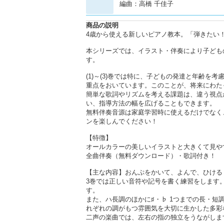
編曲：高橋 千佳子
商品の説明
4歳から使える新しいピアノ教本。「弾きたい
本シリーズでは、イラスト・伴奏により子ども
す。
(1)～(3)巻では特に、子どもの発達と年齢
重点をおいています。このことが、将来にわた
簡単な歌詞やリズムを考える課題は、違う視点
い、指導方法の幅を広げることもできます。
無料伴奏音源は家庭学習時に使えるだけでなく
ンを楽しんでください！
【特徴】
オールカラーの美しいイラストと大きくて見や
全曲伴奏（無料ダウンロード）・歌詞付き！
【主な内容】おんぷをかいて、よんで、ひける
3巻では正しい音符や記号を書く練習をします
す。
また、ハ長調のほかに♯・♭ 1つまでの長・
れぞれの調がもつ雰囲気を大切に生かした多彩
二声の楽曲では、左右の指の独立をうながしま