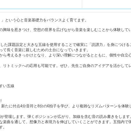
！」という心と音楽基礎力をバランスよく育てます。
の興味を惹きつけ、空想の世界を広げながら音楽を楽しむことから体験して
を考慮した課題設定と大きな五線を使用することで確実に「読譜力」を身につける
って長く音楽に親しむための土台になっていきます。
から考えるきっかけとなり、より深い理解につながるとともに、個性や自立
、リトミックへの応用も可能です。ぜひ、先生ご自身のアイデアを活かして
すい五線
！
。新たに付点4分音符と8分の6拍子を学び、より複雑なリズムパターンを体験
短調が登場します。弾くポジションが広がり、加線を含む音の読み書きをします
な楽曲を通して、想像力と表現力を伸ばしていくことができます。五指内で
す。