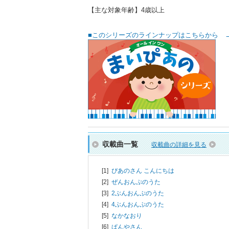
【主な対象年齢】4歳以上
■このシリーズのラインナップはこちらから 
収載曲一覧
収載曲の詳細を見る
[1]
ぴあのさん こんにちは
[2]
ぜんおんぷのうた
[3]
2ぶんおんぷのうた
[4]
4ぶんおんぷのうた
[5]
なかなおり
[6]
ぱんやさん