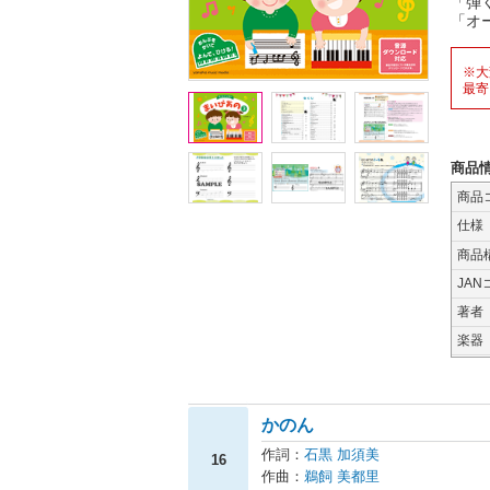
「弾
「オ
※大
最寄
商品
商品
仕様
商品
JAN
著者
楽器
かのん
作詞：
石黒 加須美
16
作曲：
鵜飼 美都里