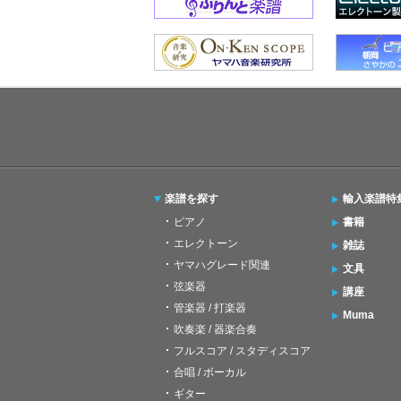
楽譜を探す
輸入楽譜特
ピアノ
書籍
エレクトーン
雑誌
ヤマハグレード関連
文具
弦楽器
講座
管楽器 / 打楽器
Muma
吹奏楽 / 器楽合奏
フルスコア / スタディスコア
合唱 / ボーカル
ギター