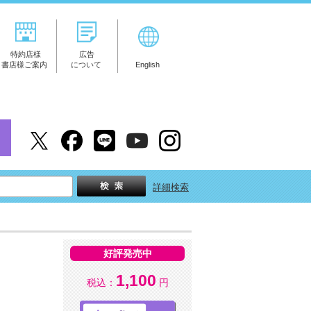
特約店様
広告
書店様ご案内
について
English
詳細検索
好評発売中
1,100
税込：
円