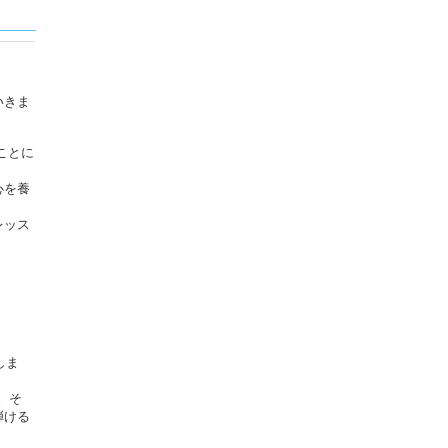
いきま
ことに
心を養
レッス
しま
。そ
弾ける