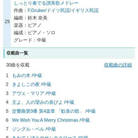
しっとり奏でる讃美歌メドレー
作曲：
F.Gruber/ドイツ民謡/イギリス民謡
編曲：鈴木 奈美
29
楽器：ピアノ
編成：ピアノ・ソロ
グレード：中級
収載曲一覧
30曲を収載
収載曲の詳細
1
もみの木 /中級
2
きよしこの夜 /中級
3
アヴェ・マリア /中級
4
主よ、人の望みの喜びよ /中級
5
交響曲第9番 第4楽章 「歓喜の歌」 /中級
6
We Wish You A Merry Christmas /中級
7
ジングル・ベル /中級
8
あわてんぼうのサンタクロース /中級