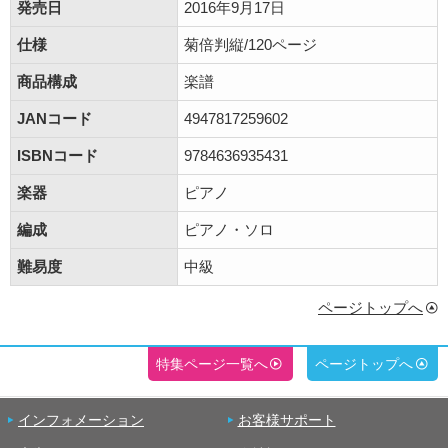
発売日
2016年9月17日
仕様
菊倍判縦/120ページ
商品構成
楽譜
JANコード
4947817259602
ISBNコード
9784636935431
楽器
ピアノ
編成
ピアノ・ソロ
難易度
中級
ページトップへ
特集ページ一覧へ
ページトップへ
インフォメーション
お客様サポート