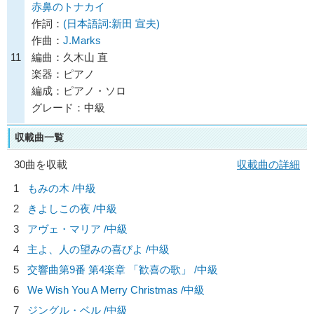
赤鼻のトナカイ
作詞：
(日本語詞:新田 宣夫)
作曲：
J.Marks
11
編曲：久木山 直
楽器：ピアノ
編成：ピアノ・ソロ
グレード：中級
収載曲一覧
30曲を収載
収載曲の詳細
1
もみの木 /中級
2
きよしこの夜 /中級
3
アヴェ・マリア /中級
4
主よ、人の望みの喜びよ /中級
5
交響曲第9番 第4楽章 「歓喜の歌」 /中級
6
We Wish You A Merry Christmas /中級
7
ジングル・ベル /中級