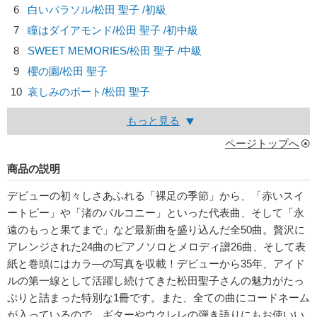
6
白いパラソル/
松田 聖子
/初級
7
瞳はダイアモンド/
松田 聖子
/初中級
8
SWEET MEMORIES/
松田 聖子
/中級
9
櫻の園/
松田 聖子
10
哀しみのボート/
松田 聖子
もっと見る
ページトップへ
商品の説明
デビューの初々しさあふれる「裸足の季節」から、「赤いスイ
ートピー」や「渚のバルコニー」といった代表曲、そして「永
遠のもっと果てまで」など最新曲を盛り込んだ全50曲。贅沢に
アレンジされた24曲のピアノソロとメロディ譜26曲、そして表
紙と巻頭にはカラ―の写真を収載！デビューから35年、アイド
ルの第一線として活躍し続けてきた松田聖子さんの魅力がたっ
ぷりと詰まった特別な1冊です。また、全ての曲にコードネーム
が入っているので、ギターやウクレレの弾き語りにもお使いい