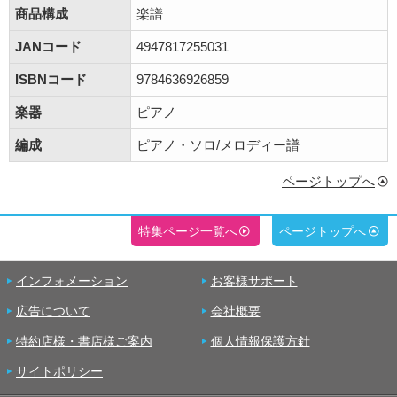
商品構成
楽譜
JANコード
4947817255031
ISBNコード
9784636926859
楽器
ピアノ
編成
ピアノ・ソロ/メロディー譜
ページトップへ
特集ページ一覧へ
ページトップへ
インフォメーション
お客様サポート
広告について
会社概要
特約店様・書店様ご案内
個人情報保護方針
サイトポリシー