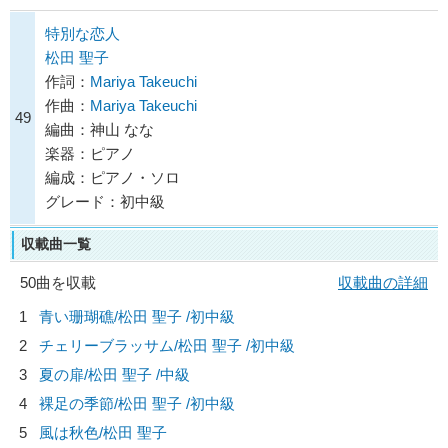
特別な恋人
松田 聖子
作詞：
Mariya Takeuchi
作曲：
Mariya Takeuchi
49
編曲：神山 なな
楽器：ピアノ
編成：ピアノ・ソロ
グレード：初中級
収載曲一覧
50曲を収載
収載曲の詳細
1
青い珊瑚礁/
松田 聖子
/初中級
2
チェリーブラッサム/
松田 聖子
/初中級
3
夏の扉/
松田 聖子
/中級
4
裸足の季節/
松田 聖子
/初中級
5
風は秋色/
松田 聖子