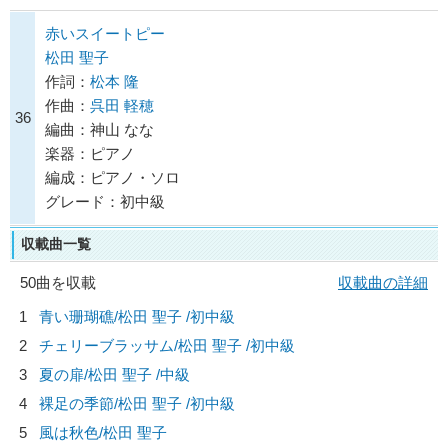
赤いスイートピー
松田 聖子
作詞：
松本 隆
作曲：
呉田 軽穂
36
編曲：神山 なな
楽器：ピアノ
編成：ピアノ・ソロ
グレード：初中級
収載曲一覧
50曲を収載
収載曲の詳細
1
青い珊瑚礁/
松田 聖子
/初中級
2
チェリーブラッサム/
松田 聖子
/初中級
3
夏の扉/
松田 聖子
/中級
4
裸足の季節/
松田 聖子
/初中級
5
風は秋色/
松田 聖子