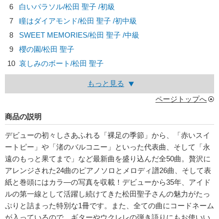
6
白いパラソル/
松田 聖子
/初級
7
瞳はダイアモンド/
松田 聖子
/初中級
8
SWEET MEMORIES/
松田 聖子
/中級
9
櫻の園/
松田 聖子
10
哀しみのボート/
松田 聖子
もっと見る
ページトップへ
商品の説明
デビューの初々しさあふれる「裸足の季節」から、「赤いスイ
ートピー」や「渚のバルコニー」といった代表曲、そして「永
遠のもっと果てまで」など最新曲を盛り込んだ全50曲。贅沢に
アレンジされた24曲のピアノソロとメロディ譜26曲、そして表
紙と巻頭にはカラ―の写真を収載！デビューから35年、アイド
ルの第一線として活躍し続けてきた松田聖子さんの魅力がたっ
ぷりと詰まった特別な1冊です。また、全ての曲にコードネーム
が入っているので、ギターやウクレレの弾き語りにもお使いい