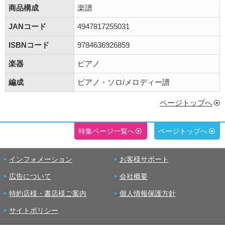
商品構成
楽譜
JANコード
4947817255031
ISBNコード
9784636926859
楽器
ピアノ
編成
ピアノ・ソロ/メロディー譜
ページトップへ
特集ページ一覧へ
ページトップへ
インフォメーション
お客様サポート
広告について
会社概要
特約店様・書店様ご案内
個人情報保護方針
サイトポリシー